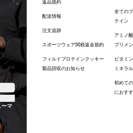
返品規約
全ての
配送情報
テイン
注文追跡
アミノ
スポーツウェア関税返金規約
プリメ
フィルドプロテインクッキー
ビタミ
製品回収のお知らせ
ミネラ
初めて
におす
ューマ