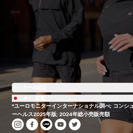
クッキーの設定
JP |
変更
*ユーロモニターインターナショナル調べ; コンシ
ーヘルス2025年版; 2024年総小売販売額