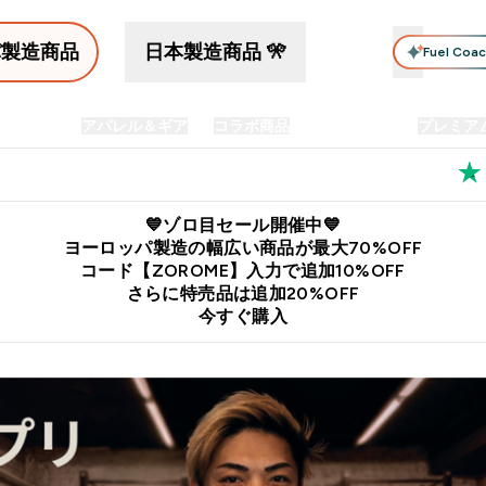
パ製造商品
日本製造商品 🎌
Fuel Coa
イン食品
アパレル＆ギア
コラボ商品
セット商品
プレミア
プリメント submenu
Enter プロテイン食品 submenu
Enter アパレル＆ギア submenu
Enter コラボ商品 submen
⌄
⌄
⌄
料
公式LINE追加で最新お得情報をゲット
公式アプリはこちら
💙ゾロ目セール開催中💙
ヨーロッパ製造の幅広い商品が最大70%OFF
コード【ZOROME】入力で追加10%OFF
さらに特売品は追加20%OFF
今すぐ購入