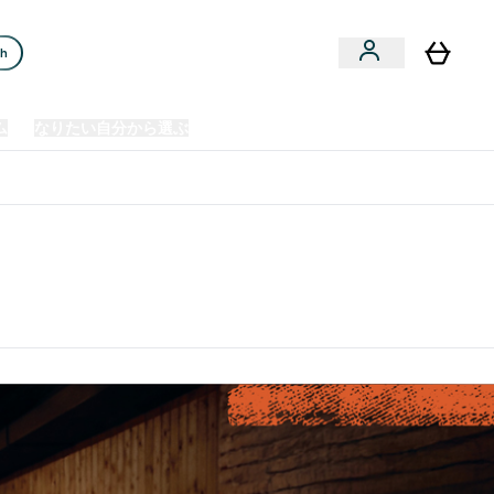
ch
ム
なりたい自分から選ぶ
クリアランスセール
日本製造商品
u
Enter プレミアム submenu
Enter なりたい自分から選ぶ submenu
En
⌄
⌄
⌄
欧州スポーツ栄養No.1ブランド*