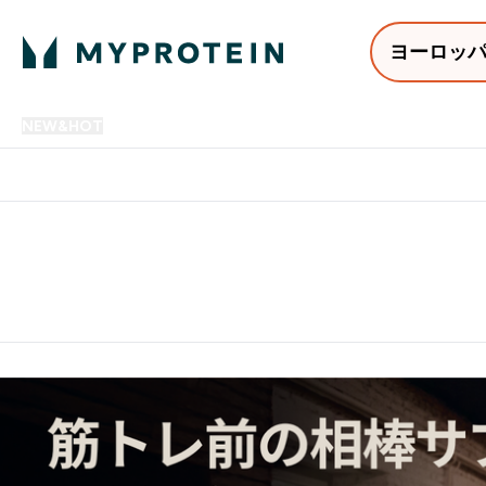
ヨーロッ
NEW&HOT
プロテイン
アミノ酸
サプリメント
プロテ
Enter NEW&HOT submenu
Enter プロテイン submenu
Enter アミノ酸 submenu
Enter サ
⌄
⌄
⌄
⌄
12,000円以上購入で送料無