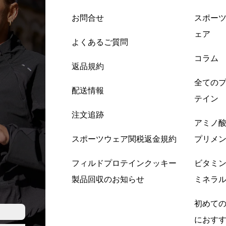
お問合せ
スポー
ェア
よくあるご質問
コラム
返品規約
全ての
配送情報
テイン
注文追跡
アミノ
スポーツウェア関税返金規約
プリメ
フィルドプロテインクッキー
ビタミ
製品回収のお知らせ
ミネラ
初めて
におす