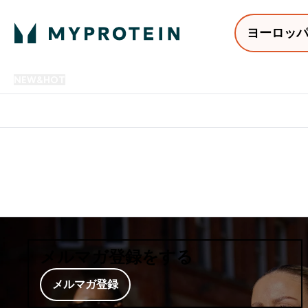
ヨーロッ
NEW&HOT
プロテイン
アミノ酸
サプリメント
プロテ
Enter NEW&HOT submenu
Enter プロテイン submenu
Enter アミノ酸 submenu
Enter サ
⌄
⌄
⌄
⌄
12,000円以上購入で送料無
メルマガ登録をする
メルマガ登録