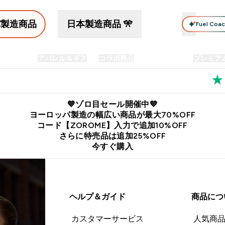
パ製造商品
日本製造商品 🎌
Fuel Coa
イン食品
アパレル＆ギア
コラボ商品
セット商品
プレミア
プリメント submenu
Enter プロテイン食品 submenu
Enter アパレル＆ギア submenu
Enter コラボ商品 submen
⌄
⌄
⌄
料
公式LINE追加で最新お得情報をゲット
公式アプリはこちら
💙ゾロ目セール開催中💙
ヨーロッパ製造の幅広い商品が最大70%OFF
コード【ZOROME】入力で追加10%OFF
さらに特売品は追加25%OFF
今すぐ購入
ヘルプ＆ガイド
商品につ
カスタマーサービス
人気商