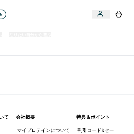
ch
ム
なりたい自分から選ぶ
クリアランスセール
日本製造商品
u
Enter プレミアム submenu
Enter なりたい自分から選ぶ submenu
En
⌄
⌄
⌄
欧州スポーツ栄養No.1ブランド*
いて
会社概要
特典＆ポイント
品
マイプロテインについて
割引コード&セー