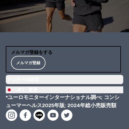
メルマガ登録をする
メルマガ登録
クッキーの設定
JP |
変更
*ユーロモニターインターナショナル調べ; コンシ
ューマーヘルス2025年版; 2024年総小売販売額