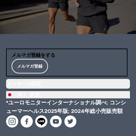
メルマガ登録をする
メルマガ登録
クッキーの設定
JP |
変更
*ユーロモニターインターナショナル調べ; コンシ
ューマーヘルス2025年版; 2024年総小売販売額