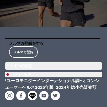
メルマガ登録をする
メルマガ登録
クッキーの設定
JP |
変更
*ユーロモニターインターナショナル調べ; コンシ
ューマーヘルス2025年版; 2024年総小売販売額