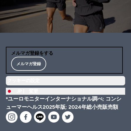
メルマガ登録をする
メルマガ登録
クッキーの設定
JP |
変更
*ユーロモニターインターナショナル調べ; コンシ
ューマーヘルス2025年版; 2024年総小売販売額