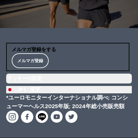
メルマガ登録をする
メルマガ登録
クッキーの設定
JP |
変更
*ユーロモニターインターナショナル調べ; コンシ
ューマーヘルス2025年版; 2024年総小売販売額