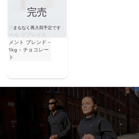
完売
ローカロリー ミ
まもなく再入荷予定です
ール リプレイス
メント ブレンド -
1kg - チョコレー
ト