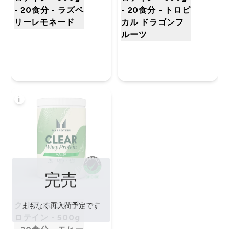
- 20食分 - ラズベ
- 20食分 - トロピ
リーレモネード
カル ドラゴンフ
ルーツ
i
完売
クリア ホエイ プ
まもなく再入荷予定です
ロテイン - 500g