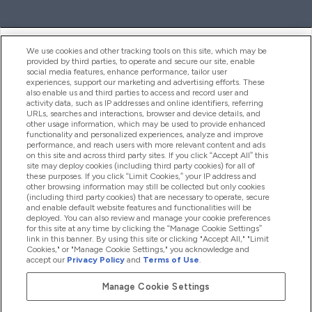
ヘルプ＆ガイド
We use cookies and other tracking tools on this site, which may be
provided by third parties, to operate and secure our site, enable
social media features, enhance performance, tailor user
experiences, support our marketing and advertising efforts. These
also enable us and third parties to access and record user and
商品について
activity data, such as IP addresses and online identifiers, referring
URLs, searches and interactions, browser and device details, and
other usage information, which may be used to provide enhanced
functionality and personalized experiences, analyze and improve
会社概要
performance, and reach users with more relevant content and ads
on this site and across third party sites. If you click “Accept All” this
site may deploy cookies (including third party cookies) for all of
these purposes. If you click “Limit Cookies,” your IP address and
特典＆ポイント
other browsing information may still be collected but only cookies
(including third party cookies) that are necessary to operate, secure
and enable default website features and functionalities will be
deployed. You can also review and manage your cookie preferences
for this site at any time by clicking the “Manage Cookie Settings”
2026 The Hut.com Ltd
link in this banner. By using this site or clicking "Accept All," "Limit
Cookies," or "Manage Cookie Settings," you acknowledge and
accept our
Privacy Policy
and
Terms of Use
.
Manage Cookie Settings
Pay with