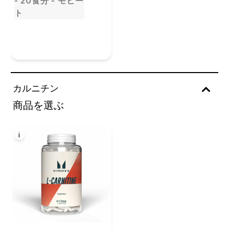
- 20食分 - モヒー
ト
カルニチン
商品を選ぶ
i