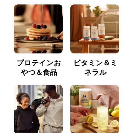
プロテインお
ビタミン＆ミ
やつ＆食品
ネラル