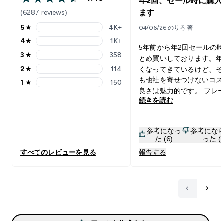
年2回、セール時に購
4.48 out of 5 stars
(6287 reviews)
ます
5
★
4K+
04/06/26 のりろ 著
5 stars rating 4069 reviews
4
★
1K+
4 stars rating 1596 reviews
5年前から年2回セールの
3
★
358
とめ買いしております。
3 stars rating 358 reviews
2
★
114
くなってきているけど、
2 stars rating 114 reviews
も他社を寄せつけないコ
1
★
150
1 stars rating 150 reviews
良さは魅力的です。 フレ
続きを読む
は色々試してきましたが
はノンフレーバー、アイ
をメインで使用しており
参考になっ
参考にな
それと期間限定フレーバ
た (6)
った (
試して毎回1kgほど購入
すべてのレビューを見る
報告する
ます。 今回(2026/5)の
ーバーのゴールデンフル
ックスは、溶けやすくて
めの甘さがあるミックス
ス味です。日本人が好む
染みやすい美味しさがあ