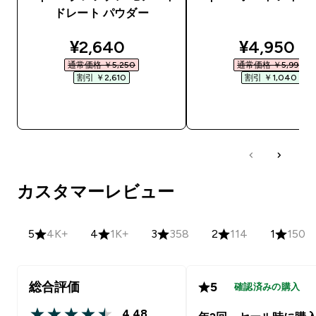
ドレート パウダー
discounted price
discounte
¥2,640‎
¥4,950‎
通常価格 ￥5,250‎
通常価格 ￥5,990‎
割引 ￥2,610‎
割引 ￥1,040‎
今すぐ購入
今すぐ購入
カスタマーレビュー
5
4K+
4
1K+
3
358
2
114
1
150
総合評価
5
確認済みの購入
4.48