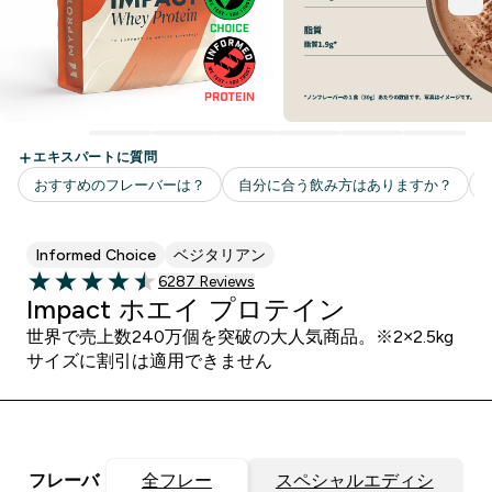
Informed Choice
ベジタリアン
6287 ＋件の口コミ
6287 Reviews
4.48 out of 5 stars
Impact ホエイ プロテイン
世界で売上数240万個を突破の大人気商品。※2×2.5kg
サイズに割引は適用できません
フレーバ
全フレー
スペシャルエディシ