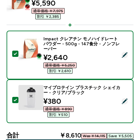
discounted price
¥5,590‎
通常価格 ￥7,975‎
割引 ￥2,385‎
Impact クレアチン モノハイドレート
パウダー - 500g - 147食分 - ノンフレ
ーバー
この商品を選択 - Impact クレアチン モノハイドレート パ
discounted price
¥2,640‎
通常価格 ￥5,250‎
割引 ￥2,610‎
マイプロテイン プラスチック シェイカ
ー - クリア/ブラック
discounted price
¥380‎
この商品を選択 - マイプロテイン プラスチック シェイ
通常価格 ￥890‎
割引 ￥510‎
合計
￥8,610‎
Was ￥14,115‎
Save ￥5,505‎