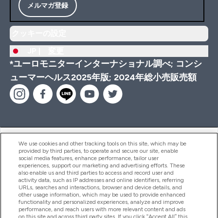
メルマガ登録
クッキーの設定
JP |
変更
*ユーロモニターインターナショナル調べ; コンシ
ューマーヘルス2025年版; 2024年総小売販売額
ヘルプ＆ガイド
We use cookies and other tracking tools on this site, which may be
provided by third parties, to operate and secure our site, enable
social media features, enhance performance, tailor user
experiences, support our marketing and advertising efforts. These
also enable us and third parties to access and record user and
商品について
activity data, such as IP addresses and online identifiers, referring
URLs, searches and interactions, browser and device details, and
other usage information, which may be used to provide enhanced
functionality and personalized experiences, analyze and improve
会社概要
performance, and reach users with more relevant content and ads
on this site and across third party sites. If you click “Accept All” this