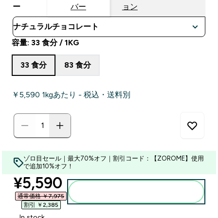
ー
バー
ョン
容量: 33 食分 / 1KG
33 食分
83 食分
￥5,590‎ 1kgあたり - 税込・送料別
ゾロ目セール｜最大70%オフ｜割引コード：【ZOROME】使用
で追加10%オフ！
discounted price
¥5,590‎
カートに入れる
通常価格 ￥7,975‎
割引 ￥2,385‎
In stock