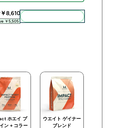
計
￥8,610‎
まとめてカートに入れる
ve ￥5,505‎
act ホエイ プ
ウエイト ゲイナー
Impact EAA
イン + コラー
ブレンド