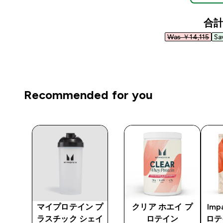
合
Was ￥14,115‎
Sa
Recommended for you
 ア
マイプロテイン プ
クリア ホエイ プ
Imp
ラスチック シェイ
ロテイン
ロテ