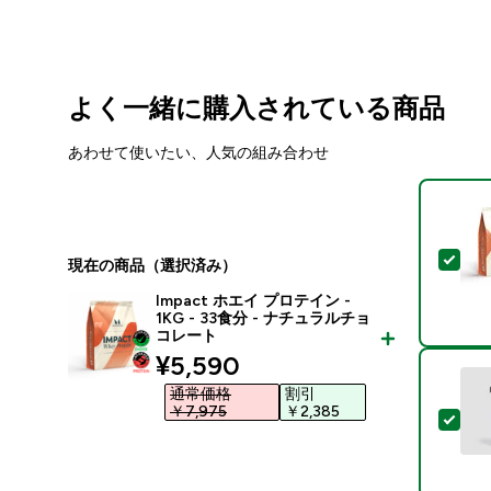
よく一緒に購入されている商品
あわせて使いたい、人気の組み合わせ
この
現在の商品（選択済み）
Impact ホエイ プロテイン -
1KG - 33食分 - ナチュラルチョ
コレート
discounted price
¥5,590‎
通常価格
割引
￥7,975‎
￥2,385‎
この