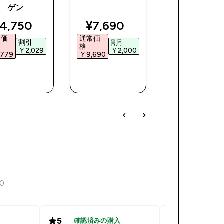
ゲン
ce
iscounted price
discounted price
discoun
4,750‎
¥7,690‎
¥1,950‎
常価
通常価
通常価
割引
割引
割引
格
格
￥2,029‎
￥2,000‎
￥2,20
779‎
￥9,690‎
￥4,150‎
今すぐ購
今すぐ購
今すぐ購
入
入
入
50
5
5
入
確認済みの購入
確認済み