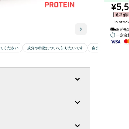
disc
¥5,5
通常価格 
In stoc
追跡配
一定金