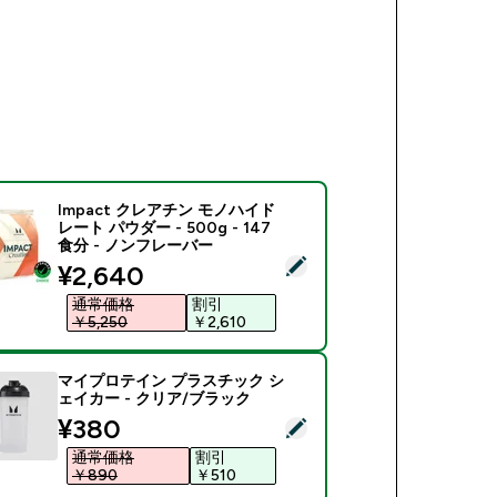
Impact クレアチン モノハイド
レート パウダー - 500g - 147
食分 - ノンフレーバー
商品を選択 - Impact クレアチン モノハイドレート パウダー - 5
discounted price
¥2,640‎
通常価格
割引
￥5,250‎
￥2,610‎
マイプロテイン プラスチック シ
ェイカー - クリア/ブラック
discounted price
¥380‎
商品を選択 - マイプロテイン プラスチック シェイカー - クリ
通常価格
割引
￥890‎
￥510‎