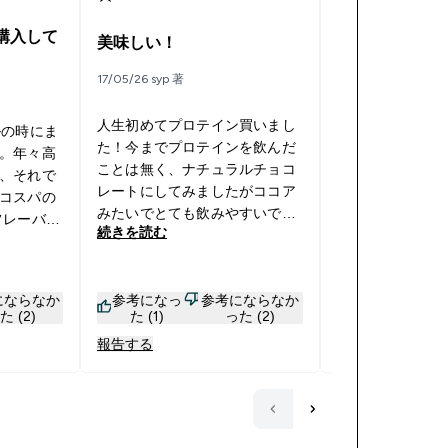
購入して
美味しい！
パイナップル
17/05/26 syp 著
22/04/26 Maruo 著
人生初めてプロテイン買いまし
さっぱりして美
ルの時にま
た！今までプロテインを飲んだ
ルトに混ぜたり
。年々高
ことは無く、ナチュラルチョコ
ぜても美味しい
、それで
レートにしてみましたがココア
なので私はこれ
コスパの
みたいでとても飲みやすいで
ら品切れで残念
フレーバー
続きを読む
続きを読む
す！少しダマは残りますが私は
が、現在
気になりませんでした🙆‍♀️他の味
イスラテ
も試してみたいです♬
ります。
にならなか
参考になっ
参考にならなか
参考になっ
バーをお
た (2)
た (1)
った (2)
た (1)
入してい
報告する
報告する
)の限定フレ
ルーツミ
てやや強
スジュー
む味で馴