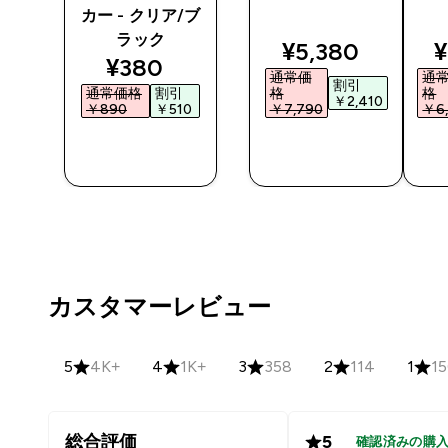
カー - クリア/ブ
ラック
ted price
discounted pri
d
¥5,380‎
¥
discounted price
¥380‎
通常価
通
割引
通常価格
割引
格
格
0‎
￥2,410‎
￥890‎
￥510‎
￥7,790‎
￥6,
今すぐ購
今すぐ購
入
入
カスタマーレビュー
5
4K+
4
1K+
3
358
2
114
1
1
総合評価
5
確認済みの購