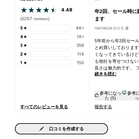
4.48
年2回、セール時に
4.48 out of 5 stars
(6287 reviews)
ます
5
★
4K+
04/06/26 のりろ 著
5 stars rating 4069 reviews
4
★
1K+
4 stars rating 1596 reviews
5年前から年2回セー
3
★
358
とめ買いしております
3 stars rating 358 reviews
2
★
114
くなってきているけど
2 stars rating 114 reviews
も他社を寄せつけない
1
★
150
1 stars rating 150 reviews
良さは魅力的です。 
続きを読む
は色々試してきました
はノンフレーバー、ア
をメインで使用してお
参考になっ
参考
それと期間限定フレー
た (5)
っ
試して毎回1kgほど購
すべてのレビューを見る
報告する
ます。 今回(2026/5
ーバーのゴールデンフ
ックスは、溶けやすく
口コミを作成する
めの甘さがあるミック
ス味です。日本人が好