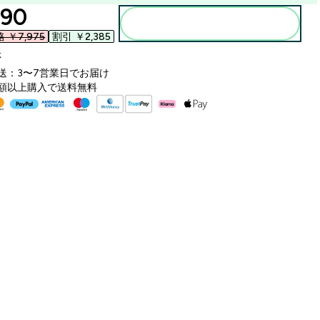
ounted price
90‎
カートに入れる
￥7,975‎
割引 ￥2,385‎
k
送：3〜7営業日でお届け
額以上購入で送料無料