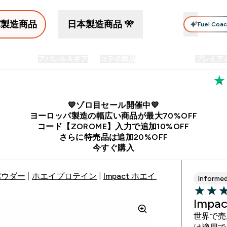
パ製造商品
日本製造商品 🎌
Fuel Coa
イン食品
アパレル＆ギア
コラボ商品
セット商品
プレミア
プリメント submenu
Enter プロテイン食品 submenu
Enter アパレル＆ギア submenu
Enter コラボ商品 submen
⌄
⌄
⌄
料
公式LINE追加で最新お得情報をゲット
公式アプリはこちら
💙ゾロ目セール開催中💙
ヨーロッパ製造の幅広い商品が最大70%OFF
コード【ZOROME】入力で追加10%OFF
さらに特売品は追加20%OFF
今すぐ購入
パウダー
ホエイプロテイン
Impact ホエイ プロテイン
Informe
4.48 out 
Imp
世界で売