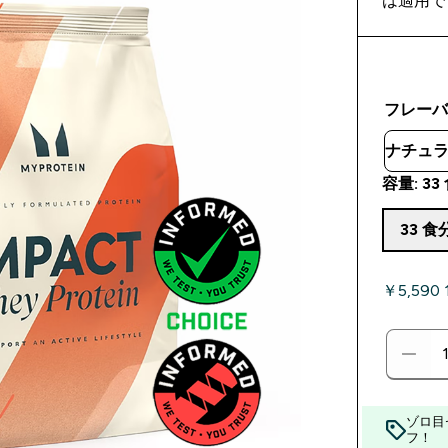
は適用で
フレー
容量: 33 
33 食
￥5,590
ゾロ目
フ！