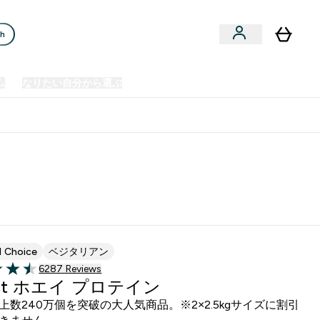
ch
ム
なりたい自分から選ぶ
クリアランスセール
日本製造商品
u
Enter プレミアム submenu
Enter なりたい自分から選ぶ submenu
En
⌄
⌄
⌄
欧州スポーツ栄養No.1ブランド*
d Choice
ベジタリアン
6287 ＋件の口コミ
6287 Reviews
of 5 stars
act ホエイ プロテイン
上数240万個を突破の大人気商品。※2×2.5kgサイズに割引