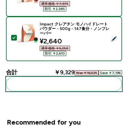
通常価格 ￥7,975‎
割引 ￥2,385‎
Impact クレアチン モノハイドレート
パウダー - 500g - 147食分 - ノンフレ
ーバー
この商品を選択 - Impact クレアチン モノハイドレート パ
discounted price
¥2,640‎
通常価格 ￥5,250‎
割引 ￥2,610‎
合計
￥9,329‎
Was ￥16,525‎
Save ￥7,196‎
まとめてカートに入れる
Recommended for you