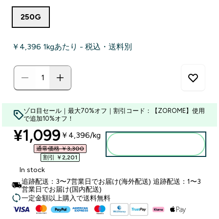
250G
￥4,396‎ 1kgあたり - 税込・送料別
ゾロ目セール｜最大70%オフ｜割引コード：【ZOROME】使用
で追加10%オフ！
discounted price
¥1,099‎
￥4,396‎/kg
カートに入れる
通常価格 ￥3,300‎
割引 ￥2,201‎
In stock
追跡配送：3〜7営業日でお届け(海外配送) 追跡配送：1〜3
営業日でお届け(国内配送)
一定金額以上購入で送料無料