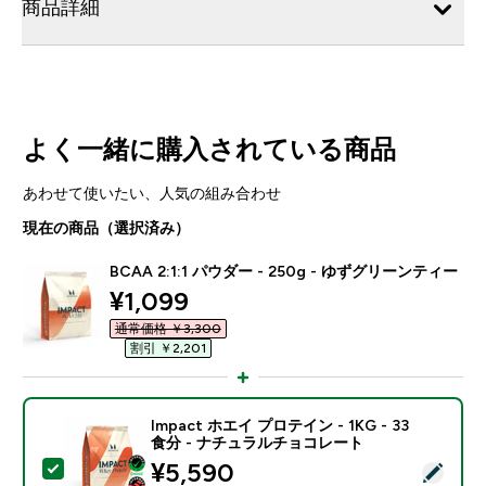
商品詳細
よく一緒に購入されている商品
あわせて使いたい、人気の組み合わせ
現在の商品（選択済み）
BCAA 2:1:1 パウダー - 250g - ゆずグリーンティー
discounted price
¥1,099‎
通常価格 ￥3,300‎
割引 ￥2,201‎
Impact ホエイ プロテイン - 1KG - 33
食分 - ナチュラルチョコレート
discounted price
¥5,590‎
この商品を選択 - Impact ホエイ プロテイン - 1KG 