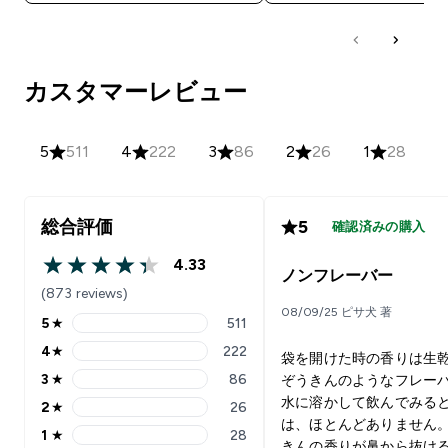
カスタマーレビュー
5
511
4
222
3
86
2
26
1
28
総合評価
5
確認済みの購入
4.33
4.33 out of 5 stars
ノンフレーバー
(873 reviews)
08/09/25 ピサ犬 著
5
★
511
5 stars rating 511 reviews
4
★
222
袋を開けた時の香りは生
4 stars rating 222 reviews
3
★
86
ぞうきんのようなフレー
3 stars rating 86 reviews
水に溶かして飲んでみる
2
★
26
2 stars rating 26 reviews
は、ほとんどありません。
1
★
28
1 stars rating 28 reviews
きんの香りが鼻から抜け