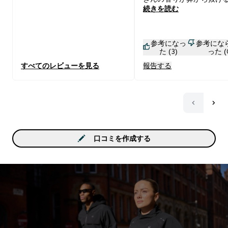
続きを読む
いです。 100%BCAAな
れが本来の香りなのでし
納豆が臭いけど食べれる
参考になっ
参考にな
緒で、慣れれば全く気に
た (3)
った (
せん。 これからも余計な
すべてのレビューを見る
報告する
ってないノンフレーバー
す！
口コミを作成する