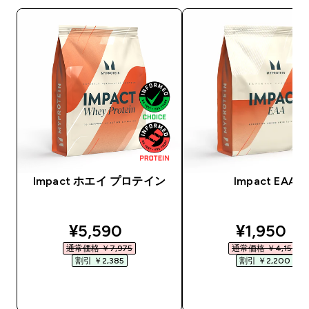
Impact ホエイ プロテイン
Impact EAA
discounted price
discounte
¥5,590‎
¥1,950‎
通常価格 ￥7,975‎
通常価格 ￥4,150‎
割引 ￥2,385‎
割引 ￥2,200‎
今すぐ購入
今すぐ購入