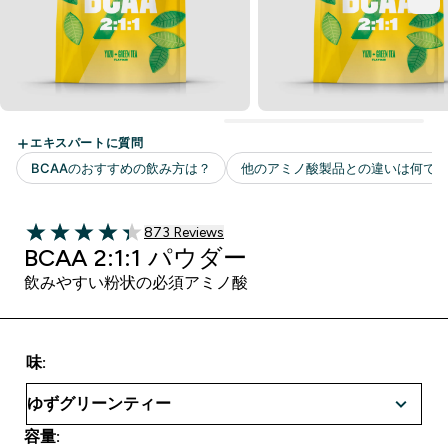
873 ＋件の口コミ
873 Reviews
4.33 out of 5 stars
BCAA 2:1:1 パウダー
飲みやすい粉状の必須アミノ酸
味:
容量: