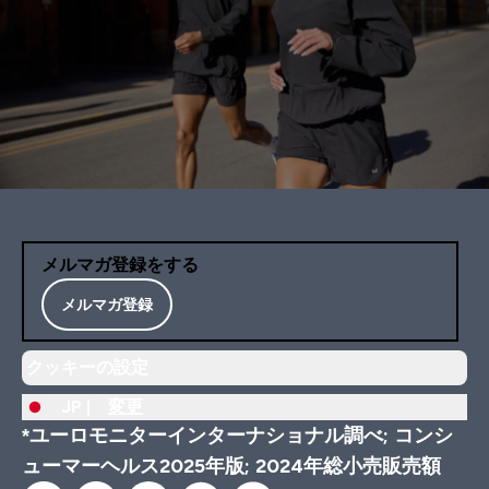
メルマガ登録をする
メルマガ登録
クッキーの設定
JP |
変更
*ユーロモニターインターナショナル調べ; コンシ
ューマーヘルス2025年版; 2024年総小売販売額