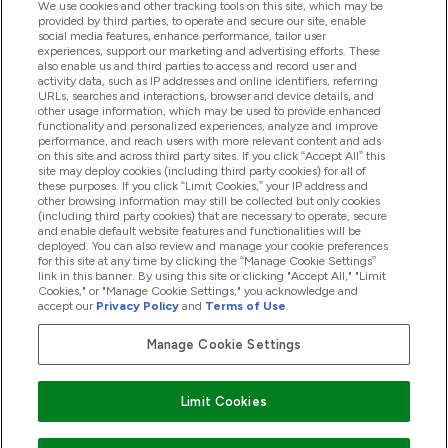
ヘルプ＆ガイド
We use cookies and other tracking tools on this site, which may be
provided by third parties, to operate and secure our site, enable
social media features, enhance performance, tailor user
experiences, support our marketing and advertising efforts. These
also enable us and third parties to access and record user and
商品について
activity data, such as IP addresses and online identifiers, referring
URLs, searches and interactions, browser and device details, and
other usage information, which may be used to provide enhanced
functionality and personalized experiences, analyze and improve
会社概要
performance, and reach users with more relevant content and ads
on this site and across third party sites. If you click “Accept All” this
site may deploy cookies (including third party cookies) for all of
these purposes. If you click “Limit Cookies,” your IP address and
特典＆ポイント
other browsing information may still be collected but only cookies
(including third party cookies) that are necessary to operate, secure
and enable default website features and functionalities will be
deployed. You can also review and manage your cookie preferences
for this site at any time by clicking the “Manage Cookie Settings”
2026 The Hut.com Ltd
link in this banner. By using this site or clicking "Accept All," "Limit
Cookies," or "Manage Cookie Settings," you acknowledge and
accept our
Privacy Policy
and
Terms of Use
.
Manage Cookie Settings
Pay with
Limit Cookies