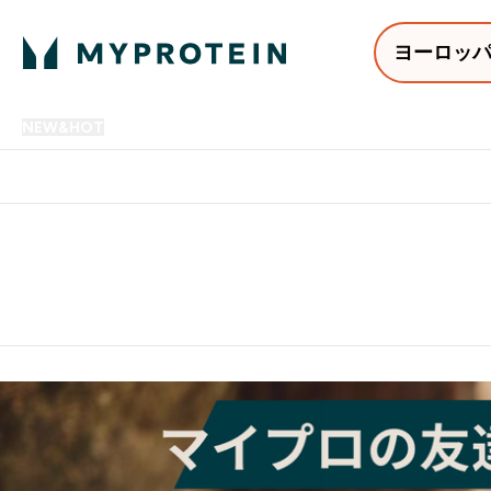
ヨーロッ
NEW&HOT
プロテイン
アミノ酸
サプリメント
プロテ
Enter NEW&HOT submenu
Enter プロテイン submenu
Enter アミノ酸 submenu
Enter サ
⌄
⌄
⌄
⌄
12,000円以上購入で送料無