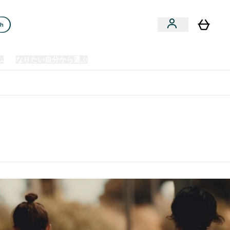
ch
ム
なりたい自分から選ぶ
クリアランスセール
日本製造商品
u
Enter プレミアム submenu
Enter なりたい自分から選ぶ submenu
En
⌄
⌄
⌄
欧州スポーツ栄養No.1ブランド*