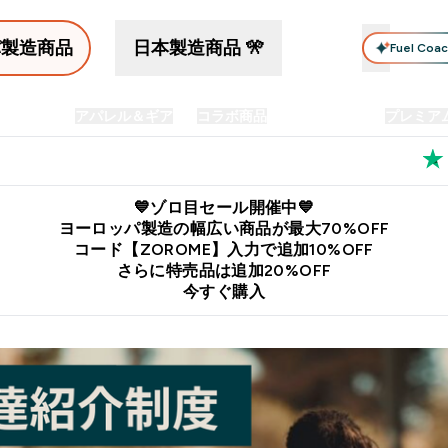
パ製造商品
日本製造商品 🎌
Fuel Coa
イン食品
アパレル＆ギア
コラボ商品
セット商品
プレミア
プリメント submenu
Enter プロテイン食品 submenu
Enter アパレル＆ギア submenu
Enter コラボ商品 submen
⌄
⌄
⌄
料
公式LINE追加で最新お得情報をゲット
公式アプリはこちら
💙ゾロ目セール開催中💙
ヨーロッパ製造の幅広い商品が最大70%OFF
コード【ZOROME】入力で追加10%OFF
さらに特売品は追加20%OFF
今すぐ購入