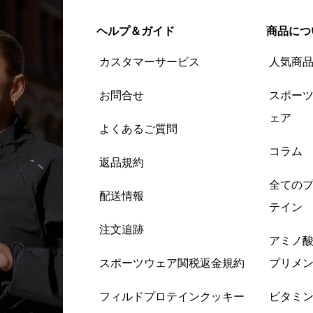
ヘルプ＆ガイド
商品につ
カスタマーサービス
人気商
お問合せ
スポー
ェア
よくあるご質問
コラム
返品規約
全ての
配送情報
テイン
注文追跡
アミノ
スポーツウェア関税返金規約
プリメ
フィルドプロテインクッキー
ビタミ