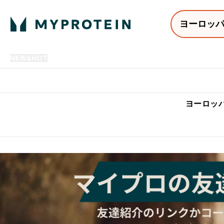
ヨーロッ
NEW&HOT
プロテイン
アミノ酸
サプリメント
プロテ
Enter NEW&HOT submenu
Enter プロテイン submenu
Enter アミノ酸 submenu
Enter サ
⌄
⌄
⌄
⌄
7,000円以上購入で送料無
ヨーロッパ