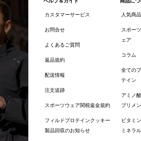
ヘルプ＆ガイド
商品につ
カスタマーサービス
人気商
お問合せ
スポー
ェア
よくあるご質問
コラム
返品規約
全ての
配送情報
テイン
注文追跡
アミノ
スポーツウェア関税返金規約
プリメ
フィルドプロテインクッキー
ビタミ
製品回収のお知らせ
ミネラ