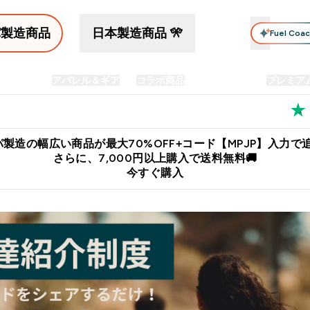
パ製造商品
日本製造商品 🎌
Fuel Coa
イン食品
アパレル＆ギア
コラボ商品
セット商品
プレミア
プリメント submenu
Enter プロテイン食品 submenu
Enter アパレル＆ギア submenu
Enter コラボ商品 submen
⌄
⌄
⌄
料
公式LINE追加で最新お得情報をゲット
公式アプリはこちら
製造の幅広い商品が最大70%OFF+コード【MPJP】入力で追
さらに、7,000円以上購入で送料無料🚚
今すぐ購入