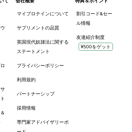
いて
会社概要
特典＆ポイント
品
マイプロテインについて
割引コード&セー
ル情報
ツウ
サプリメントの品質
友達紹介制度
英国現代奴隷法に関する
¥500をゲット
ステートメント
プロ
プライバシーポリシー
利用規約
酸サ
パートナーシップ
ント
採用情報
ン＆
ル
専門家アドバイザリーボ
ード