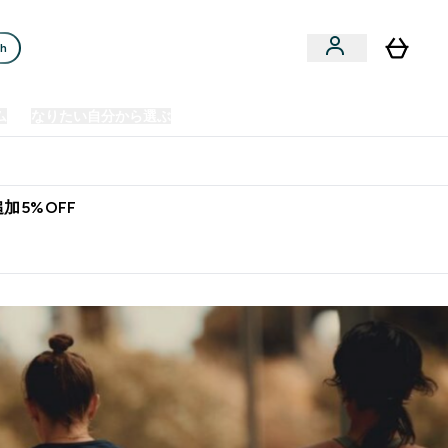
ch
ム
なりたい自分から選ぶ
クリアランスセール
日本製造商品
u
Enter プレミアム submenu
Enter なりたい自分から選ぶ submenu
En
⌄
⌄
⌄
欧州スポーツ栄養No.1ブランド*
加5%OFF