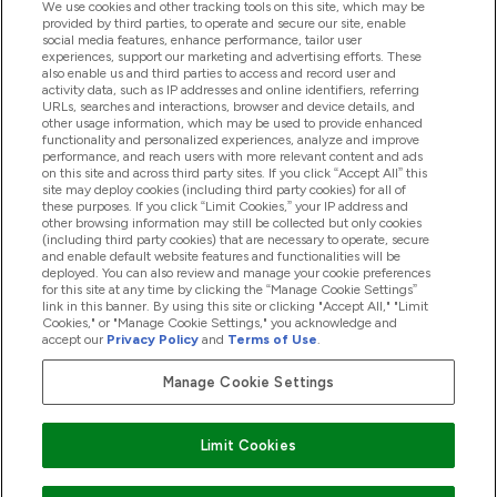
ヘルプ＆ガイド
We use cookies and other tracking tools on this site, which may be
provided by third parties, to operate and secure our site, enable
social media features, enhance performance, tailor user
experiences, support our marketing and advertising efforts. These
also enable us and third parties to access and record user and
商品について
activity data, such as IP addresses and online identifiers, referring
URLs, searches and interactions, browser and device details, and
other usage information, which may be used to provide enhanced
functionality and personalized experiences, analyze and improve
会社概要
performance, and reach users with more relevant content and ads
on this site and across third party sites. If you click “Accept All” this
site may deploy cookies (including third party cookies) for all of
these purposes. If you click “Limit Cookies,” your IP address and
特典＆ポイント
other browsing information may still be collected but only cookies
(including third party cookies) that are necessary to operate, secure
and enable default website features and functionalities will be
deployed. You can also review and manage your cookie preferences
for this site at any time by clicking the “Manage Cookie Settings”
2026 The Hut.com Ltd
link in this banner. By using this site or clicking "Accept All," "Limit
Cookies," or "Manage Cookie Settings," you acknowledge and
accept our
Privacy Policy
and
Terms of Use
.
Manage Cookie Settings
Pay with
Limit Cookies