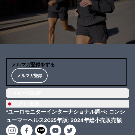
メルマガ登録をする
メルマガ登録
クッキーの設定
JP |
変更
*ユーロモニターインターナショナル調べ; コンシ
ューマーヘルス2025年版; 2024年総小売販売額