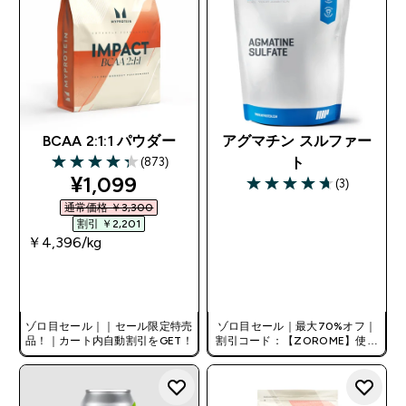
BCAA 2:1:1 パウダー
アグマチン スルファー
(873)
ト
4.33 out of 5 stars
discounted price
¥1,099‎
(3)
4.67 out of 5 stars
通常価格 ￥3,300‎
割引 ￥2,201‎
￥4,396‎/kg
今すぐ購入
今すぐ購入
ゾロ目セール｜｜セール限定特売
ゾロ目セール｜最大70%オフ｜
品！｜カート内自動割引をGET！
割引コード：【ZOROME】使用
で追加10%オフ！