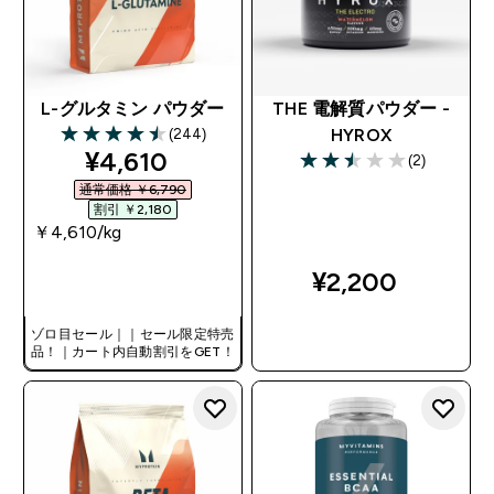
L-グルタミン パウダー
THE 電解質パウダー -
(244)
HYROX
4.47 out of 5 stars
discounted price
¥4,610‎
(2)
2.5 out of 5 stars
通常価格 ￥6,790‎
割引 ￥2,180‎
￥4,610‎/kg
¥2,200‎
今すぐ購入
ゾロ目セール｜｜セール限定特売
今すぐ購入
品！｜カート内自動割引をGET！