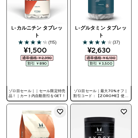
L-カルニチン タブレッ
L-グルタミン タブレッ
ト
ト
(115)
(37)
4.19 out of 5 stars
3.95 out of 5 stars
discounted price
discounted pri
¥1,500‎
¥2,630‎
通常価格 ￥2,390‎
通常価格 ￥6,130‎
割引 ￥890‎
割引 ￥3,500‎
今すぐ購入
今すぐ購入
ゾロ目セール｜｜セール限定特売
ゾロ目セール｜最大70%オフ｜
品！｜カート内自動割引をGET！
割引コード：【ZOROME】使用
で追加10%オフ！