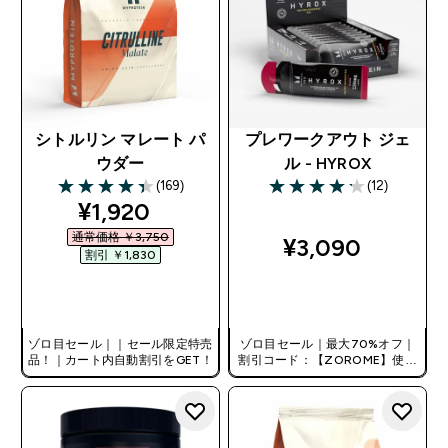
シトルリン マレート パ
プレワークアウト ジェ
ウダー
ル - HYROX
(169)
(12)
4.38 out of 5 stars
4.17 out of 5 stars
discounted price
¥1,920‎
通常価格 ￥3,750‎
¥3,090‎
割引 ￥1,830‎
今すぐ購入
今すぐ購入
ゾロ目セール｜｜セール限定特売
ゾロ目セール｜最大70%オフ｜
品！｜カート内自動割引をGET！
割引コード：【ZOROME】使用
で追加10%オフ！