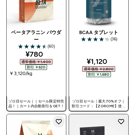
ベータアラニン パウダ
BCAA タブレット
(36)
ー
4.28 out of 5 stars
(60)
4.48 out of 5 stars
discounted price
¥780‎
discounted pri
¥1,120‎
通常価格 ￥1,400‎
割引 ￥620‎
通常価格 ￥2,800‎
￥3,120‎/kg
割引 ￥1,680‎
今すぐ購入
今すぐ購入
ゾロ目セール｜｜セール限定特売
ゾロ目セール｜最大70%オフ｜
品！｜カート内自動割引をGET！
割引コード：【ZOROME】使用
で追加10%オフ！