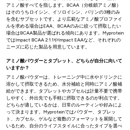
アミノ酸すべてを指します。BCAA（分岐鎖アミノ酸）
はそのうちロイシン、イソロイシン、バリンの3種のみ
を含むサブセットです。より広範なアミノ酸プロファイ
ルを求める場合はEAA、BCAAのみに絞って摂取したい
場合はBCAA製品が選ばれる傾向にあります。Myprotein
ではImpact BCAA 2:1:1やImpact EAAなど、それぞれの
ニーズに応じた製品を用意しています。
アミノ酸パウダーとタブレット、どちらが自分に向いて
いますか？
アミノ酸パウダーは、トレーニング中に水やドリンクに
溶かして摂取できるため、水分補給と同時にアミノ酸補
給ができます。タブレットやカプセルは計量不要で携帯
しやすく、外出先でも手軽に摂取できるのが利点です。
どちらが適しているかは、日常のルーティンや好みによ
って決まります。Myproteinではパウダー、タブレッ
ト、カプセル、ゲルなど複数のフォーマットを展開して
いるため、自分のライフスタイルに合ったタイプを選べ