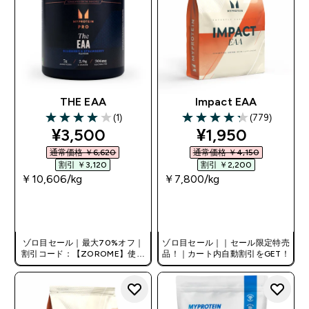
THE EAA
Impact EAA
(1)
(779)
4 out of 5 stars
4.28 out of 5 stars
discounted price
discounted pri
¥3,500‎
¥1,950‎
通常価格 ￥6,620‎
通常価格 ￥4,150‎
割引 ￥3,120‎
割引 ￥2,200‎
￥10,606‎/kg
￥7,800‎/kg
今すぐ購入
今すぐ購入
ゾロ目セール｜最大70%オフ｜
ゾロ目セール｜｜セール限定特売
割引コード：【ZOROME】使用
品！｜カート内自動割引をGET！
で追加10%オフ！