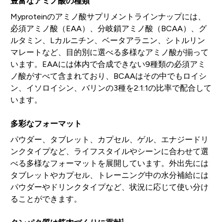
豊富なアミノ酸の種類
Myproteinのアミノ酸サプリメントラインナップには、
必須アミノ酸（EAA）、分岐鎖アミノ酸（BCAA）、グ
ルタミン、Lカルニチン、ベータアラニン、シトルリン
マレートなど、目的別に選べる多様なアミノ酸が揃って
います。EAAには体内で合成できない9種類の必須アミ
ノ酸がすべて含まれており、BCAAはその中でもロイシ
ン、イソロイシン、バリンの3種を2:1:1の比率で配合して
います。
多彩なフォーマット
パウダー、タブレット、カプセル、ゲル、エナジードリ
ンクタイプなど、ライフスタイルやシーンに合わせて選
べる多様なフォーマットを展開しています。外出先には
タブレットやカプセル、トレーニング中の水分補給には
パウダーやドリンクタイプなど、状況に応じて使い分け
ることができます。
1