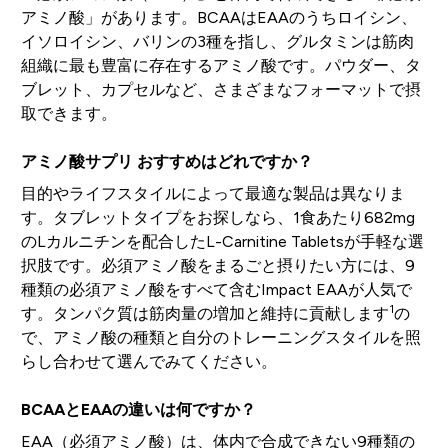
アミノ酸」があります。BCAAはEAAのうちロイシン、
イソロイシン、バリンの3種を指し、グルタミンは筋肉
組織に最も豊富に存在するアミノ酸です。パウダー、タ
ブレット、カプセルなど、さまざまなフォーマットで摂
取できます。
アミノ酸サプリ おすすめはどれですか？
目的やライフスタイルによって最適な製品は異なりま
す。タブレットタイプをお探しなら、1食あたり682mg
のLカルニチンを配合したL-Carnitine Tabletsが手軽な選
択肢です。必須アミノ酸をまるごと摂りたい方には、9
種類の必須アミノ酸をすべて含むImpact EAAが人気で
1
す。タンパク質は筋肉量の増加と維持に貢献します
の
で、アミノ酸の種類と自分のトレーニングスタイルを照
らし合わせて選んでみてください。
BCAAとEAAの違いは何ですか？
EAA（必須アミノ酸）は、体内で合成できない9種類の