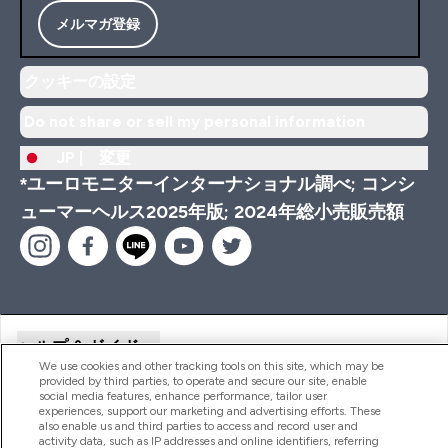
メルマガ登録
クッキーの設定
Do not share or sell my personal information
JP |
変更
*ユーロモニターインターナショナル調べ; コンシ
ューマーヘルス2025年版; 2024年総小売販売額
ヘルプ＆ガイド
We use cookies and other tracking tools on this site, which may be
provided by third parties, to operate and secure our site, enable
social media features, enhance performance, tailor user
商品について
experiences, support our marketing and advertising efforts. These
also enable us and third parties to access and record user and
activity data, such as IP addresses and online identifiers, referring