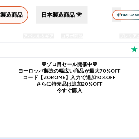
パ製造商品
日本製造商品 🎌
Fuel Coa
イン食品
アパレル＆ギア
コラボ商品
セット商品
プレミア
プリメント submenu
Enter プロテイン食品 submenu
Enter アパレル＆ギア submenu
Enter コラボ商品 submen
⌄
⌄
⌄
料
公式LINE追加で最新お得情報をゲット
公式アプリはこちら
💙ゾロ目セール開催中💙
ヨーロッパ製造の幅広い商品が最大70%OFF
コード【ZOROME】入力で追加10%OFF
さらに特売品は追加20%OFF
今すぐ購入