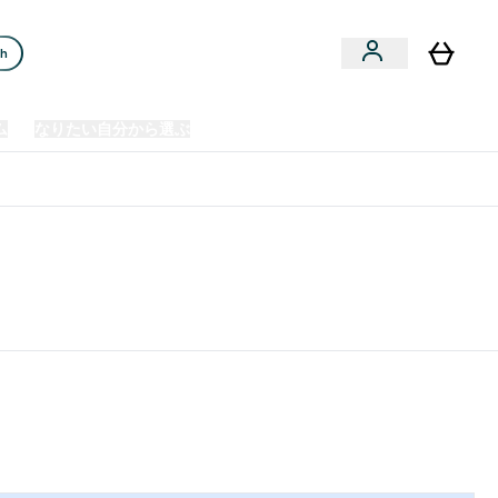
ch
ム
なりたい自分から選ぶ
クリアランスセール
日本製造商品
u
Enter プレミアム submenu
Enter なりたい自分から選ぶ submenu
En
⌄
⌄
⌄
欧州スポーツ栄養No.1ブランド*