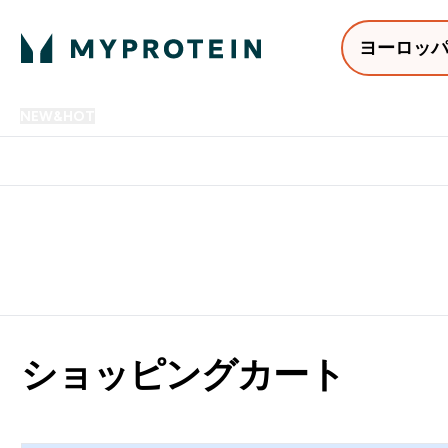
ヨーロッ
NEW&HOT
プロテイン
アミノ酸
サプリメント
プロテ
Enter NEW&HOT submenu
Enter プロテイン submenu
Enter アミノ酸 submenu
Enter サ
⌄
⌄
⌄
⌄
12,000円以上購入で送料無
ショッピングカート