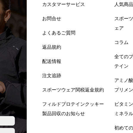
カスタマーサービス
人気商
お問合せ
スポー
ェア
よくあるご質問
コラム
返品規約
全ての
配送情報
テイン
注文追跡
アミノ
スポーツウェア関税返金規約
プリメ
フィルドプロテインクッキー
ビタミ
製品回収のお知らせ
ミネラ
初めて