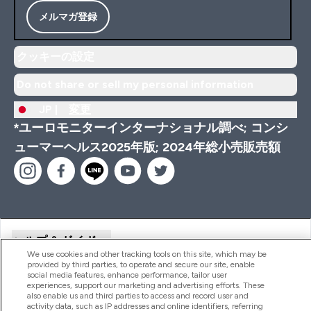
メルマガ登録
クッキーの設定
Do not share or sell my personal information
JP |
変更
*ユーロモニターインターナショナル調べ; コンシ
ューマーヘルス2025年版; 2024年総小売販売額
ヘルプ＆ガイド
We use cookies and other tracking tools on this site, which may be
provided by third parties, to operate and secure our site, enable
social media features, enhance performance, tailor user
商品について
experiences, support our marketing and advertising efforts. These
also enable us and third parties to access and record user and
activity data, such as IP addresses and online identifiers, referring