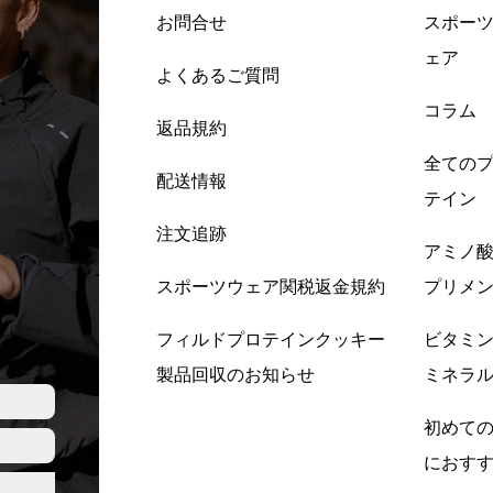
お問合せ
スポー
ェア
よくあるご質問
コラム
返品規約
全ての
配送情報
テイン
注文追跡
アミノ
スポーツウェア関税返金規約
プリメ
フィルドプロテインクッキー
ビタミ
製品回収のお知らせ
ミネラ
初めて
におす