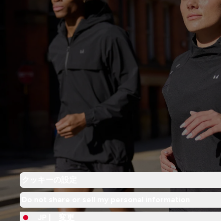
クッキーの設定
Do not share or sell my personal information
JP |
変更