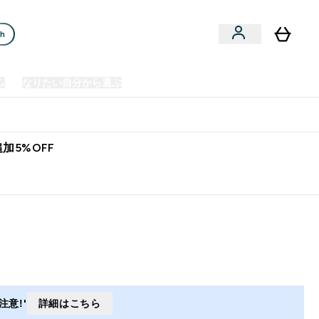
ch
ム
なりたい自分から選ぶ
クリアランスセール
日本製造商品
u
Enter プレミアム submenu
Enter なりたい自分から選ぶ submenu
En
⌄
⌄
⌄
欧州スポーツ栄養No.1ブランド*
加5%OFF
意!'
詳細はこちら