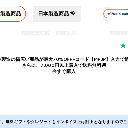
パ製造商品
日本製造商品 🎌
Fuel Coa
イン食品
アパレル＆ギア
コラボ商品
セット商品
プレミア
プリメント submenu
Enter プロテイン食品 submenu
Enter アパレル＆ギア submenu
Enter コラボ商品 submen
⌄
⌄
⌄
料
公式LINE追加で最新お得情報をゲット
公式アプリはこちら
製造の幅広い商品が最大70%OFF+コード【MPJP】入力で追
さらに、7,000円以上購入で送料無料🚚
今すぐ購入
ます。無料ギフトやクレジットもインボイス上は計上となりますのでご注