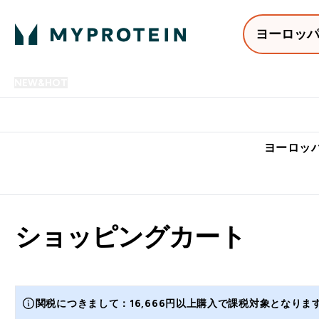
ヨーロッ
NEW&HOT
プロテイン
アミノ酸
サプリメント
プロテ
Enter NEW&HOT submenu
Enter プロテイン submenu
Enter アミノ酸 submenu
Enter サ
⌄
⌄
⌄
⌄
7,000円以上購入で送料無
ヨーロッパ
ショッピングカート
関税につきまして：16,666円以上購入で課税対象となり