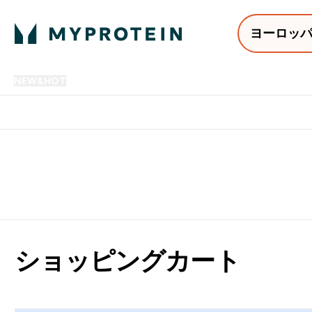
ヨーロッ
NEW&HOT
プロテイン
アミノ酸
サプリメント
プロテ
Enter NEW&HOT submenu
Enter プロテイン submenu
Enter アミノ酸 submenu
Enter サ
⌄
⌄
⌄
⌄
12,000円以上購入で送料無
ショッピングカート