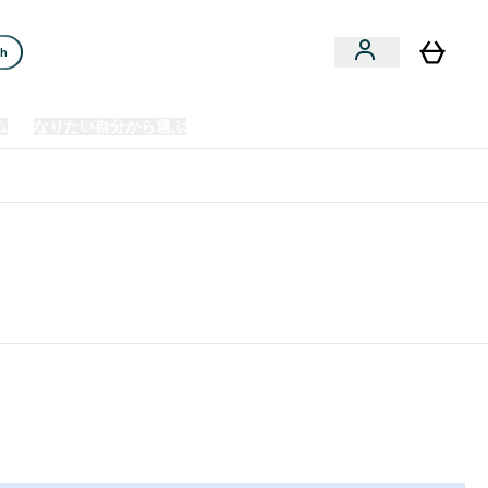
ch
ム
なりたい自分から選ぶ
クリアランスセール
日本製造商品
u
Enter プレミアム submenu
Enter なりたい自分から選ぶ submenu
En
⌄
⌄
⌄
欧州スポーツ栄養No.1ブランド*