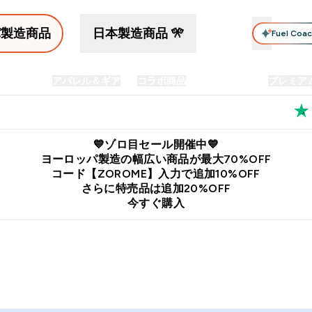
パ製造商品
日本製造商品 🎌
Fuel Coa
イン食品
アパレル＆ギア
コラボ商品
セット商品
プレミア
プリメント submenu
Enter プロテイン食品 submenu
Enter アパレル＆ギア submenu
Enter コラボ商品 submen
⌄
⌄
⌄
料
公式LINE追加で最新お得情報をゲット
公式アプリはこちら
💙ゾロ目セール開催中💙
ヨーロッパ製造の幅広い商品が最大70%OFF
コード【ZOROME】入力で追加10%OFF
さらに特売品は追加20%OFF
今すぐ購入