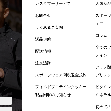
カスタマーサービス
人気商
お問合せ
スポー
ェア
よくあるご質問
コラム
返品規約
全ての
配送情報
テイン
注文追跡
アミノ
スポーツウェア関税返金規約
プリメ
フィルドプロテインクッキー
ビタミ
製品回収のお知らせ
ミネラ
初めて