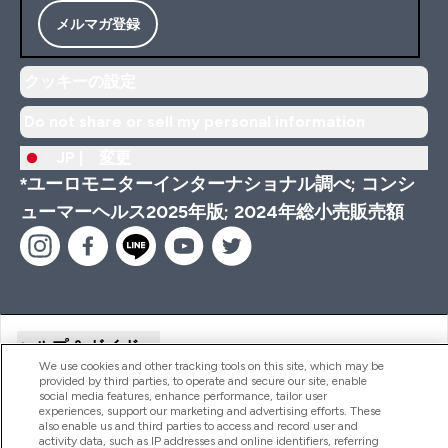
メルマガ登録
クッキーの設定
Do not share or sell my personal information
JP |
変更
*ユーロモニターインターナショナル調べ; コンシ
ューマーヘルス2025年版; 2024年総小売販売額
ヘルプ＆ガイド
We use cookies and other tracking tools on this site, which may be
provided by third parties, to operate and secure our site, enable
social media features, enhance performance, tailor user
商品について
experiences, support our marketing and advertising efforts. These
also enable us and third parties to access and record user and
activity data, such as IP addresses and online identifiers, referring