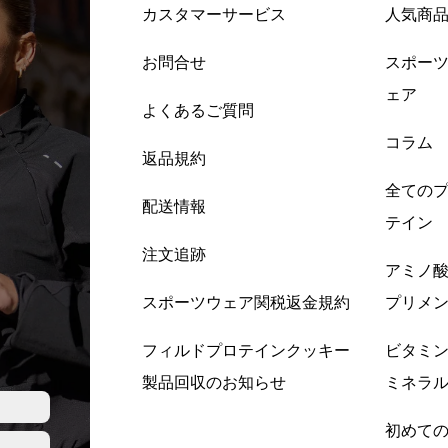
カスタマーサービス
人気商
お問合せ
スポー
ェア
よくあるご質問
コラム
返品規約
全ての
配送情報
テイン
注文追跡
アミノ
スポーツウェア関税返金規約
プリメ
フィルドプロテインクッキー
ビタミ
製品回収のお知らせ
ミネラ
初めて