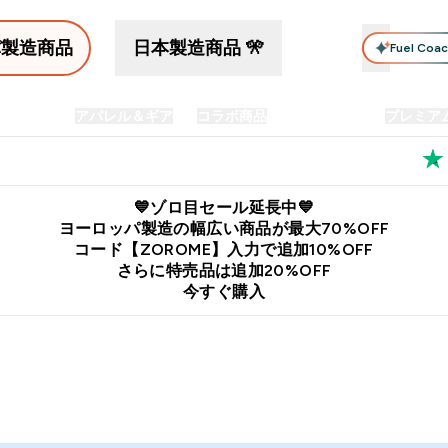
パ製造商品
日本製造商品 🎌
Fuel Coa
イン食品
アパレル＆ギア
コラボ商品
セット商品
プレミア
プリメント submenu
Enter プロテイン食品 submenu
Enter アパレル＆ギア submenu
Enter コラボ商品 submen
⌄
⌄
⌄
料
公式LINE追加で最新お得情報をゲット
公式アプリはこちら
💙ゾロ目セール延長中💙
ヨーロッパ製造の幅広い商品が最大70%OFF
コード【ZOROME】入力で追加10%OFF
さらに特売品は追加20%OFF
今すぐ購入