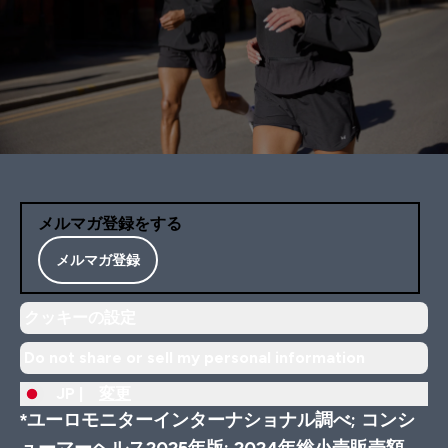
メルマガ登録をする
メルマガ登録
クッキーの設定
Do not share or sell my personal information
JP |
変更
*ユーロモニターインターナショナル調べ; コンシ
ューマーヘルス2025年版; 2024年総小売販売額