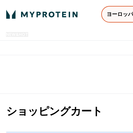
ヨーロッ
NEW&HOT
プロテイン
アミノ酸
サプリメント
プロテ
Enter NEW&HOT submenu
Enter プロテイン submenu
Enter アミノ酸 submenu
Enter サ
⌄
⌄
⌄
⌄
12,000円以上購入で送料無
ショッピングカート