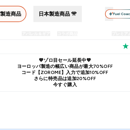
パ製造商品
日本製造商品 🎌
Fuel Coa
イン食品
アパレル＆ギア
コラボ商品
セット商品
プレミア
プリメント submenu
Enter プロテイン食品 submenu
Enter アパレル＆ギア submenu
Enter コラボ商品 submen
⌄
⌄
⌄
料
公式LINE追加で最新お得情報をゲット
公式アプリはこちら
💙ゾロ目セール延長中💙
ヨーロッパ製造の幅広い商品が最大70%OFF
コード【ZOROME】入力で追加10%OFF
さらに特売品は追加20%OFF
今すぐ購入