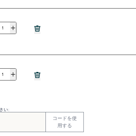
さい:
コードを使
用する