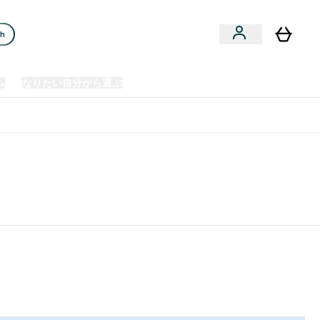
ch
ム
なりたい自分から選ぶ
クリアランスセール
日本製造商品
u
Enter プレミアム submenu
Enter なりたい自分から選ぶ submenu
En
⌄
⌄
⌄
欧州スポーツ栄養No.1ブランド*