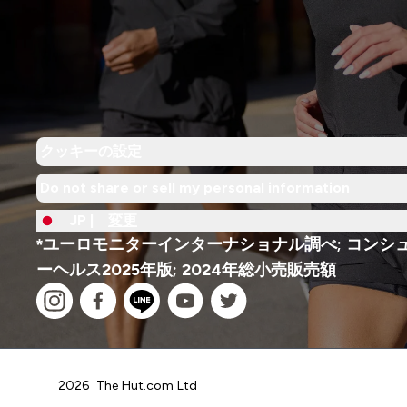
クッキーの設定
Do not share or sell my personal information
JP |
変更
*ユーロモニターインターナショナル調べ; コンシ
ーヘルス2025年版; 2024年総小売販売額
2026 The Hut.com Ltd