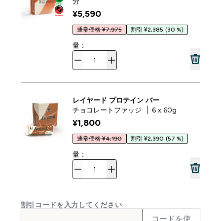
分
¥5,590‎
通常価格 ¥7,975
割引 ¥2,385
(30 %)
量：
レイヤード プロテイン バー
チョコレートファッジ
6 x 60g
¥1,800‎
通常価格 ¥4,190
割引 ¥2,390
(57 %)
量：
割引コードを入力してください:
コードを使