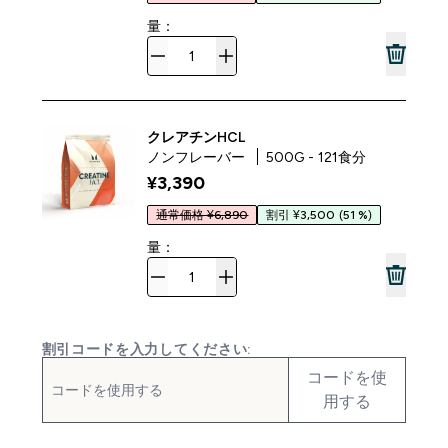
量：
クレアチンHCL
ノンフレーバー
500G - 121食分
¥3,390‎
通常価格 ¥6,890
割引 ¥3,500
(51 %)
量：
割引コードを入力してください:
コードを使
用する