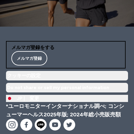
メルマガ登録をする
メルマガ登録
クッキーの設定
Do not share or sell my personal information
JP |
変更
*ユーロモニターインターナショナル調べ; コンシ
ューマーヘルス2025年版; 2024年総小売販売額