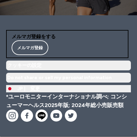
メルマガ登録をする
メルマガ登録
クッキーの設定
Do not share or sell my personal information
JP |
変更
*ユーロモニターインターナショナル調べ; コンシ
ューマーヘルス2025年版; 2024年総小売販売額