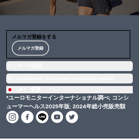
メルマガ登録をする
メルマガ登録
クッキーの設定
Do not share or sell my personal information
JP |
変更
*ユーロモニターインターナショナル調べ; コンシ
ューマーヘルス2025年版; 2024年総小売販売額