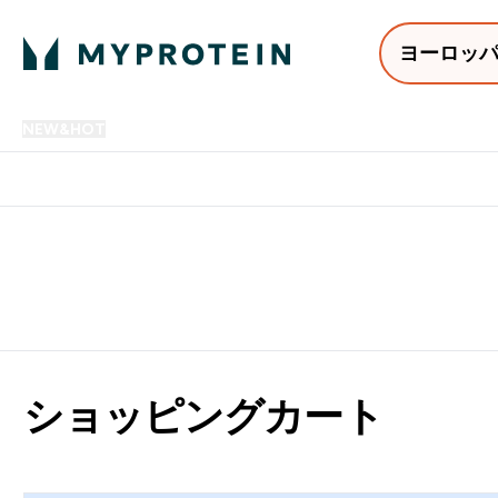
ヨーロッ
NEW&HOT
プロテイン
アミノ酸
サプリメント
プロテ
Enter NEW&HOT submenu
Enter プロテイン submenu
Enter アミノ酸 submenu
Enter サ
⌄
⌄
⌄
⌄
12,000円以上購入で送料無
ショッピングカート