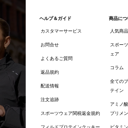
ヘルプ＆ガイド
商品につ
カスタマーサービス
人気商
お問合せ
スポー
ェア
よくあるご質問
コラム
返品規約
全ての
配送情報
テイン
注文追跡
アミノ
スポーツウェア関税返金規約
プリメ
フィルドプロテインクッキー
ビタミ