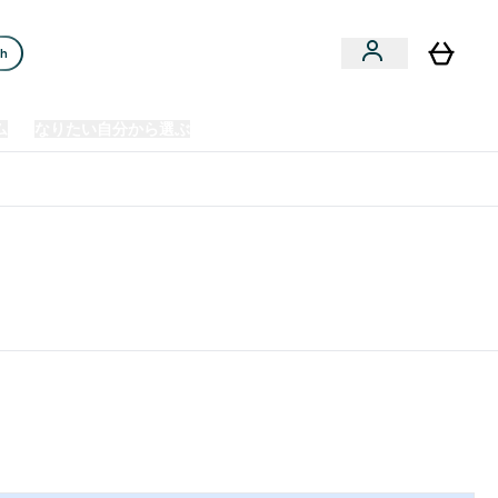
ch
ム
なりたい自分から選ぶ
クリアランスセール
日本製造商品
u
Enter プレミアム submenu
Enter なりたい自分から選ぶ submenu
En
⌄
⌄
⌄
欧州スポーツ栄養No.1ブランド*