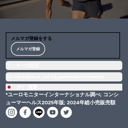
メルマガ登録をする
メルマガ登録
クッキーの設定
Do not share or sell my personal information
JP |
変更
*ユーロモニターインターナショナル調べ; コンシ
ューマーヘルス2025年版; 2024年総小売販売額