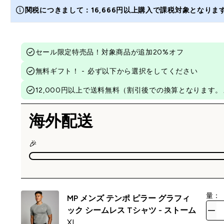
関税につきまして：16,666円以上購入で課税対象となり
セール限定特売品！対象商品が追加20%オフ
無料ギフト！ - 必ず以下から選択をしてください
12,000円以上で送料無料（割引後での換算となりま
海外配送
🎉
量：
MP メンズ テンポ ピラー グラフィ
ック シームレス Tシャツ - ストーム
XL