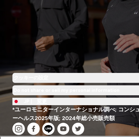
クッキーの設定
Do not share or sell my personal information
JP |
変更
*ユーロモニターインターナショナル調べ; コンシ
ーヘルス2025年版; 2024年総小売販売額