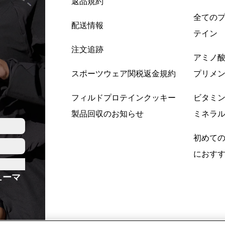
返品規約
全ての
配送情報
テイン
注文追跡
アミノ
スポーツウェア関税返金規約
プリメ
フィルドプロテインクッキー
ビタミ
製品回収のお知らせ
ミネラ
初めて
におす
ューマ