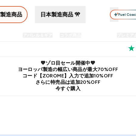
パ製造商品
日本製造商品 🎌
Fuel Coa
イン食品
アパレル＆ギア
コラボ商品
セット商品
プレミア
プリメント submenu
Enter プロテイン食品 submenu
Enter アパレル＆ギア submenu
Enter コラボ商品 submen
⌄
⌄
⌄
料
公式LINE追加で最新お得情報をゲット
公式アプリはこちら
💙ゾロ目セール開催中💙
ヨーロッパ製造の幅広い商品が最大70%OFF
コード【ZOROME】入力で追加10%OFF
さらに特売品は追加20%OFF
今すぐ購入