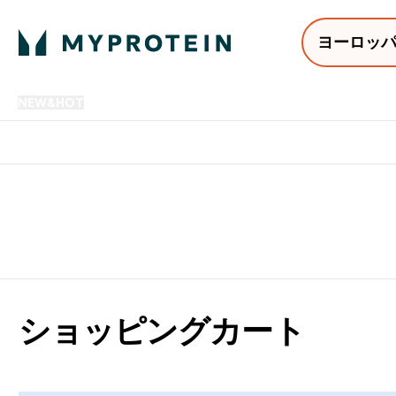
ヨーロッ
NEW&HOT
プロテイン
アミノ酸
サプリメント
プロテ
Enter NEW&HOT submenu
Enter プロテイン submenu
Enter アミノ酸 submenu
Enter サ
⌄
⌄
⌄
⌄
12,000円以上購入で送料無
ショッピングカート