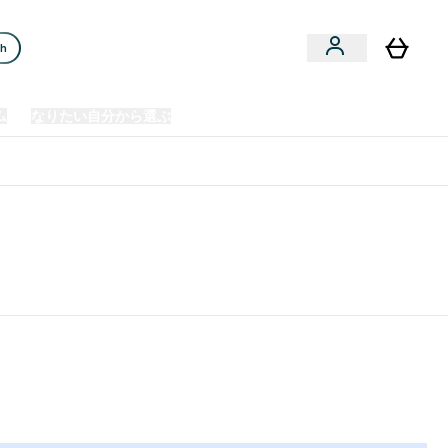
ch
ム
なりたい自分から選ぶ
クリアランスセール
日本製造商品
u
Enter プレミアム submenu
Enter なりたい自分から選ぶ submenu
En
⌄
⌄
⌄
欧州スポーツ栄養No.1ブランド*