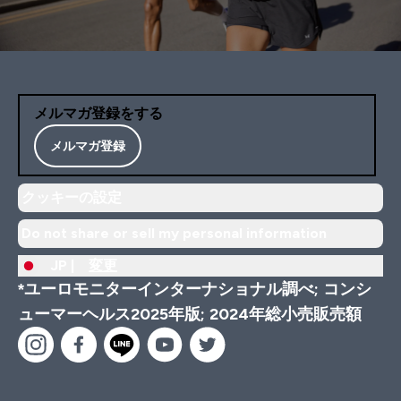
メルマガ登録をする
メルマガ登録
クッキーの設定
Do not share or sell my personal information
JP |
変更
*ユーロモニターインターナショナル調べ; コンシ
ューマーヘルス2025年版; 2024年総小売販売額