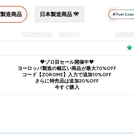
パ製造商品
日本製造商品 🎌
Fuel Coa
イン食品
アパレル＆ギア
コラボ商品
セット商品
プレミア
プリメント submenu
Enter プロテイン食品 submenu
Enter アパレル＆ギア submenu
Enter コラボ商品 submen
⌄
⌄
⌄
料
公式LINE追加で最新お得情報をゲット
公式アプリはこちら
💙ゾロ目セール開催中💙
ヨーロッパ製造の幅広い商品が最大70%OFF
コード【ZOROME】入力で追加10%OFF
さらに特売品は追加20%OFF
今すぐ購入