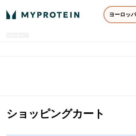
ヨーロッ
NEW&HOT
プロテイン
アミノ酸
サプリメント
プロテ
Enter NEW&HOT submenu
Enter プロテイン submenu
Enter アミノ酸 submenu
Enter サ
⌄
⌄
⌄
⌄
12,000円以上購入で送料無
ショッピングカート