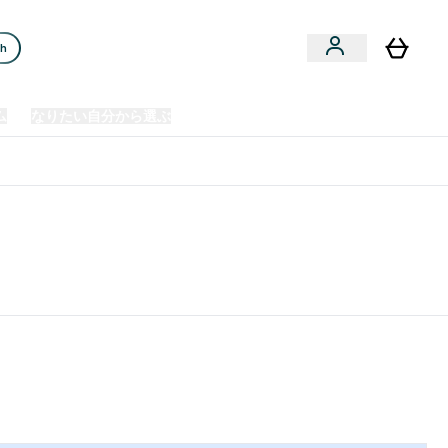
ch
ム
なりたい自分から選ぶ
クリアランスセール
日本製造商品
u
Enter プレミアム submenu
Enter なりたい自分から選ぶ submenu
En
⌄
⌄
⌄
欧州スポーツ栄養No.1ブランド*