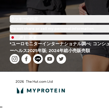
クッキーの設定
Do not share or sell my personal information
JP |
変更
*ユーロモニターインターナショナル調べ; コンシ
ーヘルス2025年版; 2024年総小売販売額
2026 The Hut.com Ltd
"
"