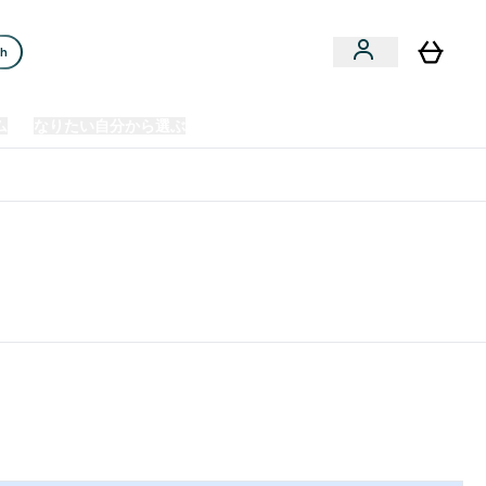
ch
ム
なりたい自分から選ぶ
クリアランスセール
日本製造商品
u
Enter プレミアム submenu
Enter なりたい自分から選ぶ submenu
En
⌄
⌄
⌄
欧州スポーツ栄養No.1ブランド*