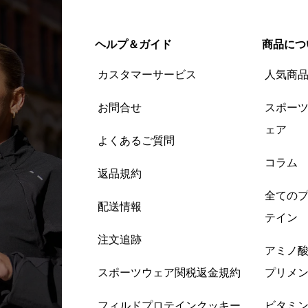
ヘルプ＆ガイド
商品につ
カスタマーサービス
人気商
お問合せ
スポー
ェア
よくあるご質問
コラム
返品規約
全ての
配送情報
テイン
注文追跡
アミノ
スポーツウェア関税返金規約
プリメ
フィルドプロテインクッキー
ビタミ