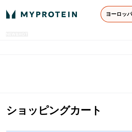
ヨーロッ
NEW&HOT
プロテイン
アミノ酸
サプリメント
プロテ
Enter NEW&HOT submenu
Enter プロテイン submenu
Enter アミノ酸 submenu
Enter サ
⌄
⌄
⌄
⌄
12,000円以上購入で送料無
ショッピングカート