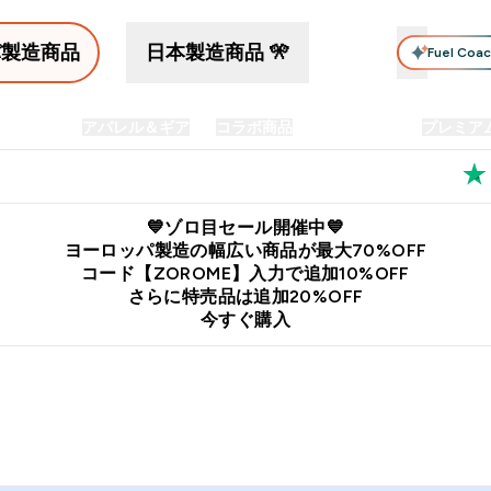
パ製造商品
日本製造商品 🎌
Fuel Coa
イン食品
アパレル＆ギア
コラボ商品
セット商品
プレミア
プリメント submenu
Enter プロテイン食品 submenu
Enter アパレル＆ギア submenu
Enter コラボ商品 submen
⌄
⌄
⌄
料
公式LINE追加で最新お得情報をゲット
公式アプリはこちら
💙ゾロ目セール開催中💙
ヨーロッパ製造の幅広い商品が最大70%OFF
コード【ZOROME】入力で追加10%OFF
さらに特売品は追加20%OFF
今すぐ購入