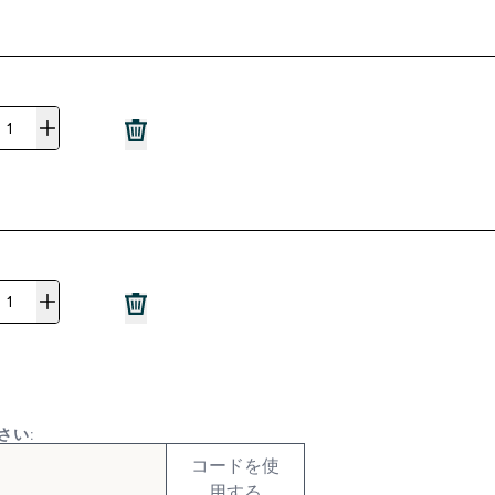
さい:
コードを使
用する