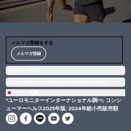
メルマガ登録をする
メルマガ登録
クッキーの設定
Do not share or sell my personal information
JP |
変更
*ユーロモニターインターナショナル調べ; コンシ
ューマーヘルス2025年版; 2024年総小売販売額