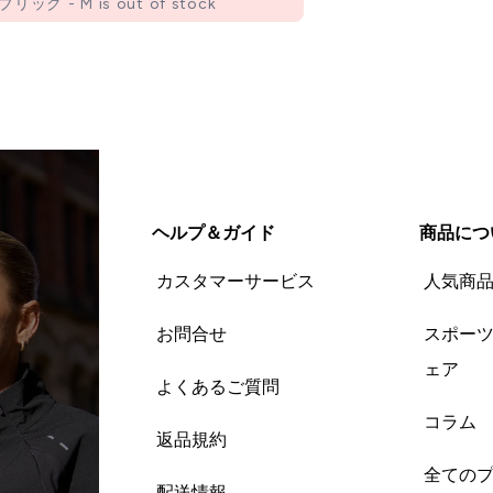
ク - M is out of stock
ヘルプ＆ガイド
商品につ
カスタマーサービス
人気商
お問合せ
スポー
ェア
よくあるご質問
コラム
返品規約
全ての
配送情報