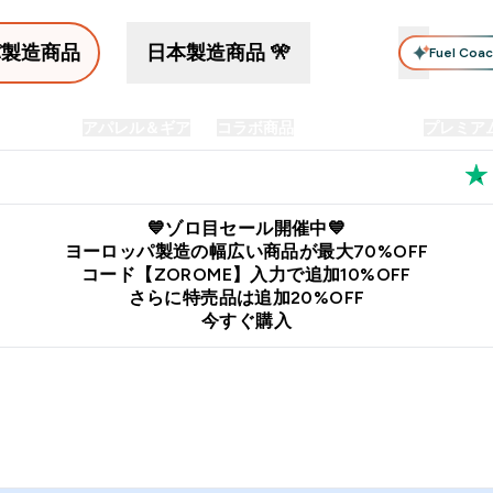
パ製造商品
日本製造商品 🎌
Fuel Coa
イン食品
アパレル＆ギア
コラボ商品
セット商品
プレミア
プリメント submenu
Enter プロテイン食品 submenu
Enter アパレル＆ギア submenu
Enter コラボ商品 submen
⌄
⌄
⌄
料
公式LINE追加で最新お得情報をゲット
公式アプリはこちら
💙ゾロ目セール開催中💙
ヨーロッパ製造の幅広い商品が最大70%OFF
コード【ZOROME】入力で追加10%OFF
さらに特売品は追加20%OFF
今すぐ購入