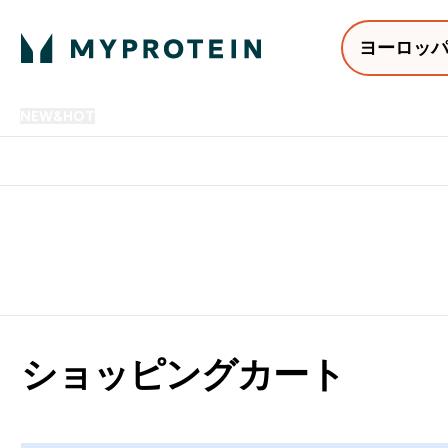
ヨーロッ
NEW&HOT
プロテイン
アミノ酸
サプリメント
プロテ
Enter NEW&HOT submenu
Enter プロテイン submenu
Enter アミノ酸 submenu
Enter サ
⌄
⌄
⌄
⌄
12,000円以上購入で送料無
ショッピングカート