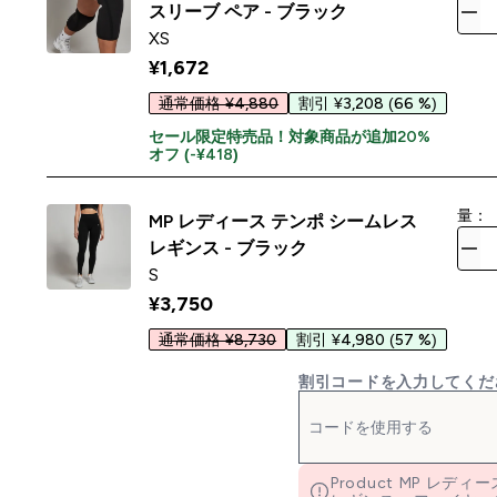
スリーブ ペア - ブラック
XS
¥1,672‎
通常価格 ¥4,880
割引 ¥3,208
(66 %)
セール限定特売品！対象商品が追加20%
オフ (-¥418)
量：
MP レディース テンポ シームレス
レギンス - ブラック
S
¥3,750‎
通常価格 ¥8,730
割引 ¥4,980
(57 %)
割引コードを入力してくだ
Product MP レ