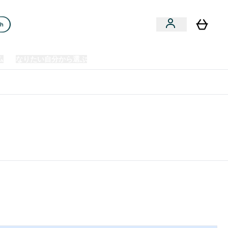
ch
ム
なりたい自分から選ぶ
クリアランスセール
日本製造商品
u
Enter プレミアム submenu
Enter なりたい自分から選ぶ submenu
En
⌄
⌄
⌄
欧州スポーツ栄養No.1ブランド*