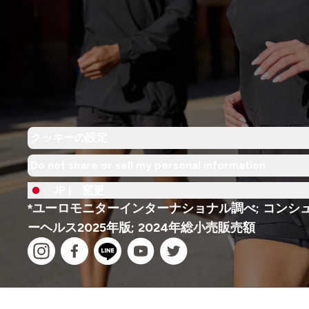
クッキーの設定
Do not share or sell my personal information
JP |
変更
*ユーロモニターインターナショナル調べ; コンシ
ーヘルス2025年版; 2024年総小売販売額