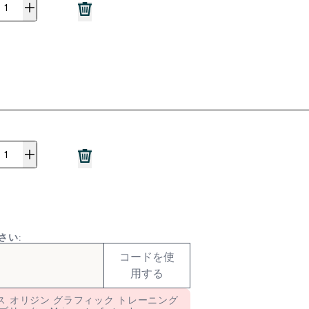
さい:
コードを使
用する
ディース オリジン グラフィック トレーニング