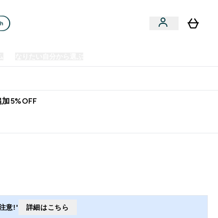
ch
ム
なりたい自分から選ぶ
クリアランスセール
日本製造商品
u
Enter プレミアム submenu
Enter なりたい自分から選ぶ submenu
En
⌄
⌄
⌄
欧州スポーツ栄養No.1ブランド*
加5%OFF
意!'
詳細はこちら