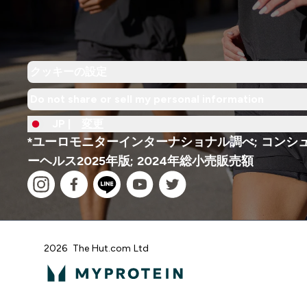
クッキーの設定
Do not share or sell my personal information
JP |
変更
*ユーロモニターインターナショナル調べ; コンシ
ーヘルス2025年版; 2024年総小売販売額
2026 The Hut.com Ltd