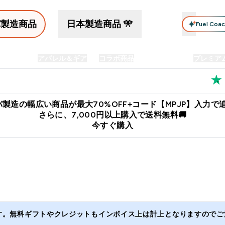
パ製造商品
日本製造商品 🎌
Fuel Coa
イン食品
アパレル＆ギア
コラボ商品
セット商品
プレミア
プリメント submenu
Enter プロテイン食品 submenu
Enter アパレル＆ギア submenu
Enter コラボ商品 submen
⌄
⌄
⌄
料
公式LINE追加で最新お得情報をゲット
公式アプリはこちら
製造の幅広い商品が最大70%OFF+コード【MPJP】入力で追
さらに、7,000円以上購入で送料無料🚚
今すぐ購入
ます。無料ギフトやクレジットもインボイス上は計上となりますのでご注