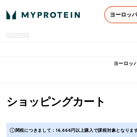
ヨーロッ
NEW&HOT
プロテイン
アミノ酸
サプリメント
プロテ
Enter NEW&HOT submenu
Enter プロテイン submenu
Enter アミノ酸 submenu
Enter サ
⌄
⌄
⌄
⌄
7,000円以上購入で送料無
ヨーロッパ
ショッピングカート
関税につきまして：16,666円以上購入で課税対象となり