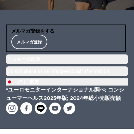
メルマガ登録をする
メルマガ登録
クッキーの設定
Do not share or sell my personal information
JP |
変更
*ユーロモニターインターナショナル調べ; コンシ
ューマーヘルス2025年版; 2024年総小売販売額