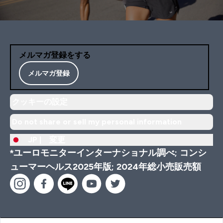
メルマガ登録をする
メルマガ登録
クッキーの設定
Do not share or sell my personal information
JP |
変更
*ユーロモニターインターナショナル調べ; コンシ
ューマーヘルス2025年版; 2024年総小売販売額