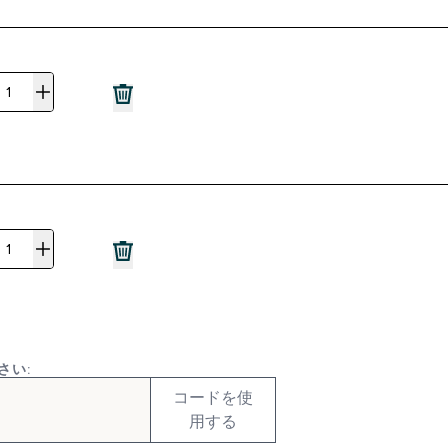
さい:
コードを使
用する