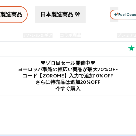
パ製造商品
日本製造商品 🎌
Fuel Coa
イン食品
アパレル＆ギア
コラボ商品
セット商品
プレミア
プリメント submenu
Enter プロテイン食品 submenu
Enter アパレル＆ギア submenu
Enter コラボ商品 submen
⌄
⌄
⌄
料
公式LINE追加で最新お得情報をゲット
公式アプリはこちら
💙ゾロ目セール開催中💙
ヨーロッパ製造の幅広い商品が最大70%OFF
コード【ZOROME】入力で追加10%OFF
さらに特売品は追加20%OFF
今すぐ購入