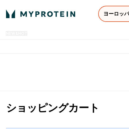
ヨーロッ
NEW&HOT
プロテイン
アミノ酸
サプリメント
プロテ
Enter NEW&HOT submenu
Enter プロテイン submenu
Enter アミノ酸 submenu
Enter サ
⌄
⌄
⌄
⌄
12,000円以上購入で送料無
ショッピングカート