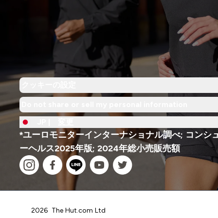
クッキーの設定
Do not share or sell my personal information
JP |
変更
*ユーロモニターインターナショナル調べ; コンシ
ーヘルス2025年版; 2024年総小売販売額
2026 The Hut.com Ltd