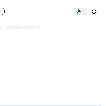
ch
ム
なりたい自分から選ぶ
クリアランスセール
日本製造商品
u
Enter プレミアム submenu
Enter なりたい自分から選ぶ submenu
En
⌄
⌄
⌄
欧州スポーツ栄養No.1ブランド*