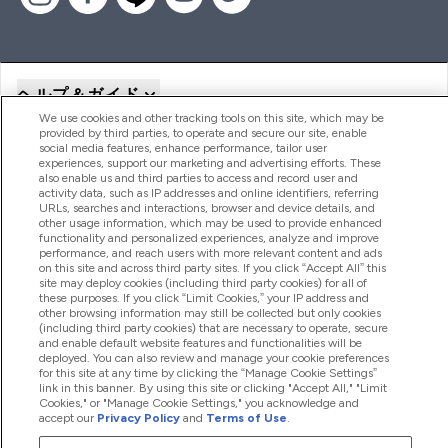
ヘルプ＆ガイド
We use cookies and other tracking tools on this site, which may be
provided by third parties, to operate and secure our site, enable
social media features, enhance performance, tailor user
商品について
experiences, support our marketing and advertising efforts. These
also enable us and third parties to access and record user and
activity data, such as IP addresses and online identifiers, referring
URLs, searches and interactions, browser and device details, and
other usage information, which may be used to provide enhanced
会社概要
functionality and personalized experiences, analyze and improve
performance, and reach users with more relevant content and ads
on this site and across third party sites. If you click “Accept All” this
site may deploy cookies (including third party cookies) for all of
特典＆ポイント
these purposes. If you click “Limit Cookies,” your IP address and
other browsing information may still be collected but only cookies
(including third party cookies) that are necessary to operate, secure
and enable default website features and functionalities will be
deployed. You can also review and manage your cookie preferences
2026 The Hut.com Ltd
for this site at any time by clicking the “Manage Cookie Settings”
link in this banner. By using this site or clicking "Accept All," "Limit
Cookies," or "Manage Cookie Settings," you acknowledge and
accept our
Privacy Policy
and
Terms of Use
.