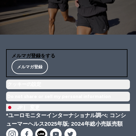
メルマガ登録をする
メルマガ登録
クッキーの設定
Do not share or sell my personal information
JP |
変更
*ユーロモニターインターナショナル調べ; コンシ
ューマーヘルス2025年版; 2024年総小売販売額