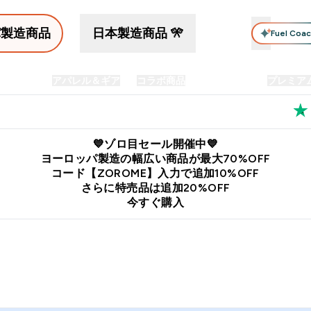
パ製造商品
日本製造商品 🎌
Fuel Coa
イン食品
アパレル＆ギア
コラボ商品
セット商品
プレミア
プリメント submenu
Enter プロテイン食品 submenu
Enter アパレル＆ギア submenu
Enter コラボ商品 submen
⌄
⌄
⌄
料
公式LINE追加で最新お得情報をゲット
公式アプリはこちら
💙ゾロ目セール開催中💙
ヨーロッパ製造の幅広い商品が最大70%OFF
コード【ZOROME】入力で追加10%OFF
さらに特売品は追加20%OFF
今すぐ購入