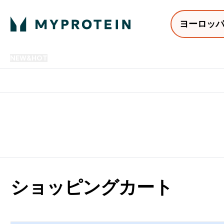
ヨーロッ
NEW&HOT
プロテイン
アミノ酸
サプリメント
プロテ
Enter NEW&HOT submenu
Enter プロテイン submenu
Enter アミノ酸 submenu
Enter サ
⌄
⌄
⌄
⌄
12,000円以上購入で送料無
ショッピングカート