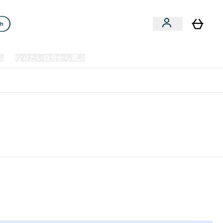
ch
ム
なりたい自分から選ぶ
クリアランスセール
日本製造商品
u
Enter プレミアム submenu
Enter なりたい自分から選ぶ submenu
En
⌄
⌄
⌄
欧州スポーツ栄養No.1ブランド*