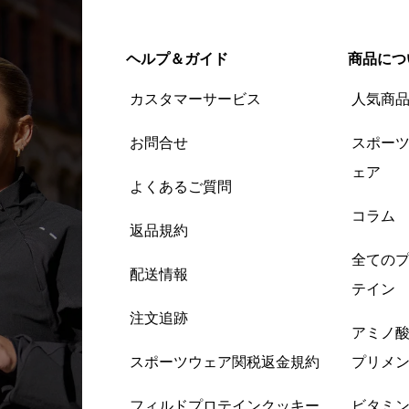
ヘルプ＆ガイド
商品につ
カスタマーサービス
人気商
お問合せ
スポー
ェア
よくあるご質問
コラム
返品規約
全ての
配送情報
テイン
注文追跡
アミノ
スポーツウェア関税返金規約
プリメ
フィルドプロテインクッキー
ビタミ