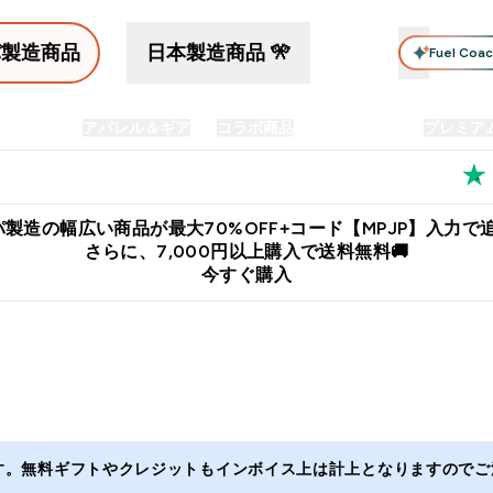
パ製造商品
日本製造商品 🎌
Fuel Coa
イン食品
アパレル＆ギア
コラボ商品
セット商品
プレミア
プリメント submenu
Enter プロテイン食品 submenu
Enter アパレル＆ギア submenu
Enter コラボ商品 submen
⌄
⌄
⌄
料
公式LINE追加で最新お得情報をゲット
公式アプリはこちら
製造の幅広い商品が最大70%OFF+コード【MPJP】入力で追
さらに、7,000円以上購入で送料無料🚚
今すぐ購入
ます。無料ギフトやクレジットもインボイス上は計上となりますのでご注