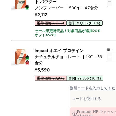
ト パウダー
ノンフレーバー
500g - 147食分
¥2,112‎
通常価格 ¥5,250
割引 ¥3,138
(60 %)
セール限定特売品！対象商品が追加20%
オフ (-¥528)
量：
Impact ホエイ プロテイン
ナチュラルチョコレート
1KG - 33
食分
¥5,590‎
通常価格 ¥7,975
割引 ¥2,385
(30 %)
割引コードを入力してくだ
Product MP ウォッシ
of stock