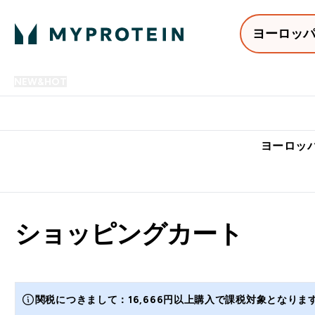
ヨーロッ
NEW&HOT
プロテイン
アミノ酸
サプリメント
プロテ
Enter NEW&HOT submenu
Enter プロテイン submenu
Enter アミノ酸 submenu
Enter サ
⌄
⌄
⌄
⌄
7,000円以上購入で送料無
ヨーロッパ
ショッピングカート
関税につきまして：16,666円以上購入で課税対象となり