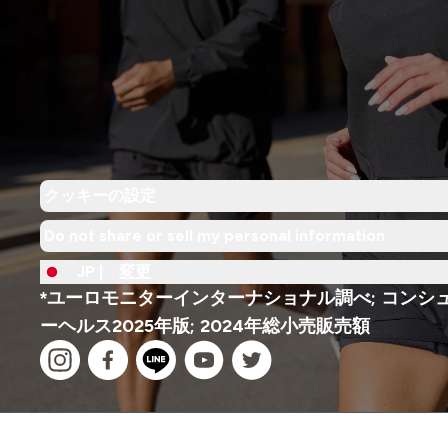
クッキーの設定
Do not share or sell my personal information
JP |
変更
*ユーロモニターインターナショナル調べ; コンシ
ーヘルス2025年版; 2024年総小売販売額