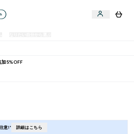
ch
ム
なりたい自分から選ぶ
クリアランスセール
日本製造商品
u
Enter プレミアム submenu
Enter なりたい自分から選ぶ submenu
En
⌄
⌄
⌄
欧州スポーツ栄養No.1ブランド*
加5%OFF
意!'
詳細はこちら