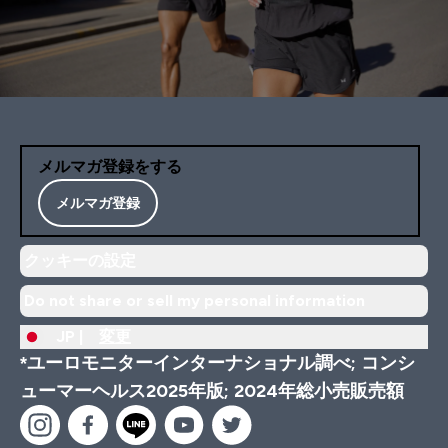
メルマガ登録をする
メルマガ登録
クッキーの設定
Do not share or sell my personal information
JP |
変更
*ユーロモニターインターナショナル調べ; コンシ
ューマーヘルス2025年版; 2024年総小売販売額