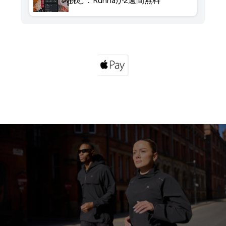
挑む：Runnaが2週間無料