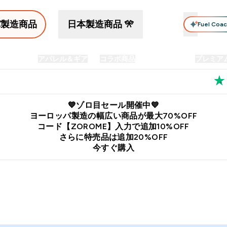
パ製造商品
日本製造商品 🎌
Fuel Coa
イン食品
アパレル＆ギア
コラボ商品
セット商品
プレミア
プリメント submenu
Enter プロテイン食品 submenu
Enter アパレル＆ギア submenu
Enter コラボ商品 submen
⌄
⌄
⌄
料
公式LINE追加で最新お得情報をゲット
公式アプリはこちら
💙ゾロ目セール開催中💙
ヨーロッパ製造の幅広い商品が最大70%OFF
コード【ZOROME】入力で追加10%OFF
さらに特売品は追加20%OFF
今すぐ購入