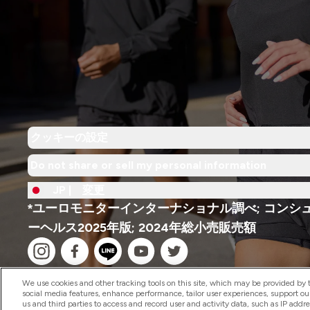
クッキーの設定
Do not share or sell my personal information
JP |
変更
*ユーロモニターインターナショナル調べ; コンシ
ーヘルス2025年版; 2024年総小売販売額
We use cookies and other tracking tools on this site, which may be provided by th
social media features, enhance performance, tailor user experiences, support ou
us and third parties to access and record user and activity data, such as IP addr