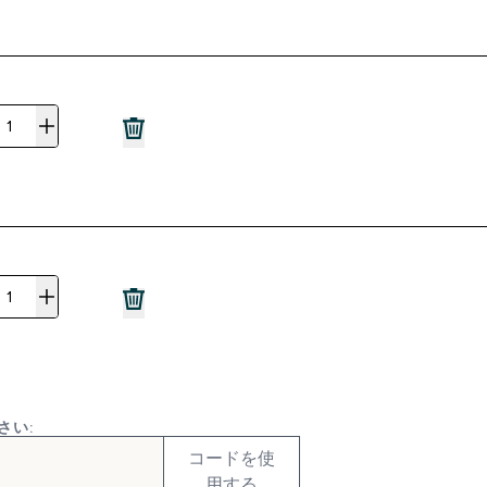
さい:
コードを使
用する