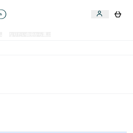
ch
ム
なりたい自分から選ぶ
クリアランスセール
日本製造商品
u
Enter プレミアム submenu
Enter なりたい自分から選ぶ submenu
En
⌄
⌄
⌄
欧州スポーツ栄養No.1ブランド*