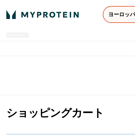
ヨーロッ
NEW&HOT
プロテイン
アミノ酸
サプリメント
プロテ
Enter NEW&HOT submenu
Enter プロテイン submenu
Enter アミノ酸 submenu
Enter サ
⌄
⌄
⌄
⌄
12,000円以上購入で送料無
ショッピングカート