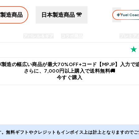
パ製造商品
日本製造商品 🎌
Fuel Coa
イン食品
アパレル＆ギア
コラボ商品
セット商品
プレミア
プリメント submenu
Enter プロテイン食品 submenu
Enter アパレル＆ギア submenu
Enter コラボ商品 submen
⌄
⌄
⌄
料
公式LINE追加で最新お得情報をゲット
公式アプリはこちら
製造の幅広い商品が最大70%OFF+コード【MPJP】入力で追
さらに、7,000円以上購入で送料無料🚚
今すぐ購入
ます。無料ギフトやクレジットもインボイス上は計上となりますのでご注