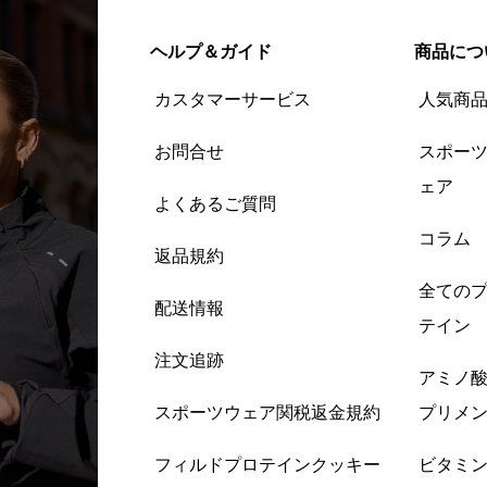
ヘルプ＆ガイド
商品につ
カスタマーサービス
人気商
お問合せ
スポー
ェア
よくあるご質問
コラム
返品規約
全ての
配送情報
テイン
注文追跡
アミノ
スポーツウェア関税返金規約
プリメ
フィルドプロテインクッキー
ビタミ