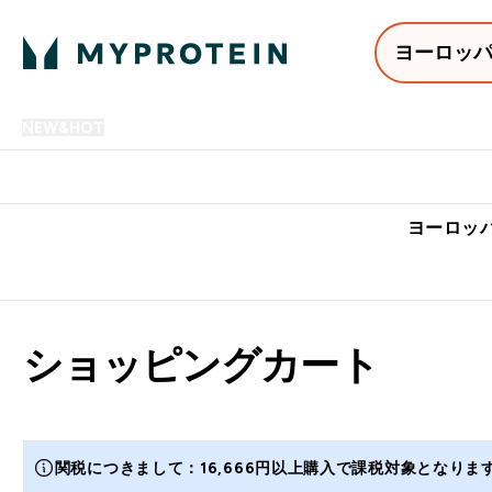
ヨーロッ
NEW&HOT
プロテイン
アミノ酸
サプリメント
プロテ
Enter NEW&HOT submenu
Enter プロテイン submenu
Enter アミノ酸 submenu
Enter サ
⌄
⌄
⌄
⌄
7,000円以上購入で送料無
ヨーロッパ
ショッピングカート
関税につきまして：16,666円以上購入で課税対象となり