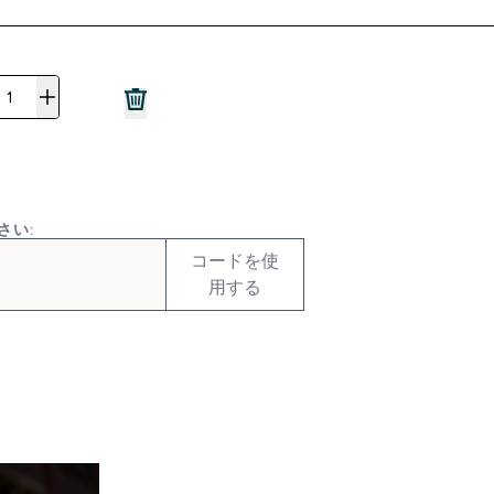
さい:
コードを使
用する