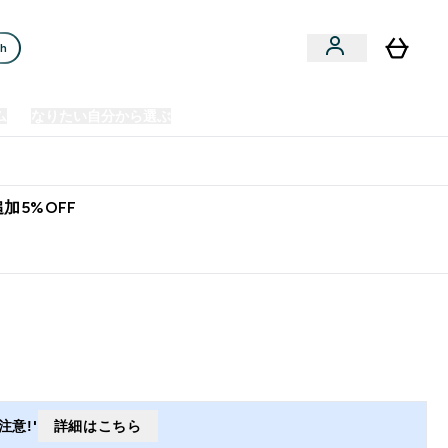
ch
ム
なりたい自分から選ぶ
クリアランスセール
日本製造商品
u
Enter プレミアム submenu
Enter なりたい自分から選ぶ submenu
En
⌄
⌄
⌄
欧州スポーツ栄養No.1ブランド*
加5%OFF
意!'
詳細はこちら