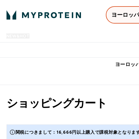
ヨーロッ
NEW&HOT
プロテイン
アミノ酸
サプリメント
プロテ
Enter NEW&HOT submenu
Enter プロテイン submenu
Enter アミノ酸 submenu
Enter サ
⌄
⌄
⌄
⌄
7,000円以上購入で送料無
ヨーロッパ
ショッピングカート
関税につきまして：16,666円以上購入で課税対象となり