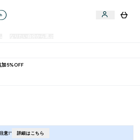
ch
ム
なりたい自分から選ぶ
クリアランスセール
日本製造商品
u
Enter プレミアム submenu
Enter なりたい自分から選ぶ submenu
En
⌄
⌄
⌄
欧州スポーツ栄養No.1ブランド*
加5%OFF
意!'
詳細はこちら