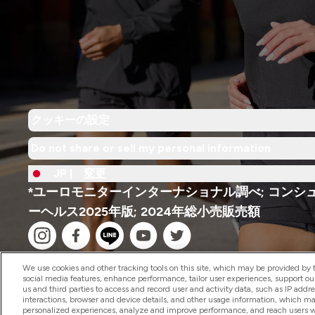
クッキーの設定
Do not share or sell my personal information
JP |
変更
*ユーロモニターインターナショナル調べ; コンシ
ーヘルス2025年版; 2024年総小売販売額
We use cookies and other tracking tools on this site, which may be provided by th
social media features, enhance performance, tailor user experiences, support ou
us and third parties to access and record user and activity data, such as IP addr
interactions, browser and device details, and other usage information, which m
2026 The Hut.com Ltd
personalized experiences, analyze and improve performance, and reach users wi