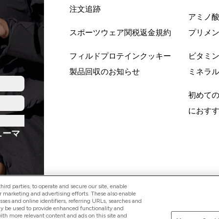
注文追跡
アミノ
スポーツウェア関税返金規約
プリメ
フィルドプロテインクッキー
ビタミ
製品回収のお知らせ
ミネラ
初めて
におす
ューマ
ird parties, to operate and secure our site, enable
r marketing and advertising efforts. These also enable
esses and online identifiers, referring URLs, searches and
ay be used to provide enhanced functionality and
Pay with
th more relevant content and ads on this site and