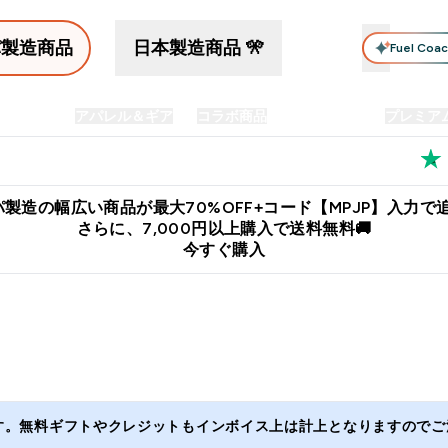
パ製造商品
日本製造商品 🎌
Fuel Coa
イン食品
アパレル＆ギア
コラボ商品
セット商品
プレミア
プリメント submenu
Enter プロテイン食品 submenu
Enter アパレル＆ギア submenu
Enter コラボ商品 submen
⌄
⌄
⌄
料
公式LINE追加で最新お得情報をゲット
公式アプリはこちら
製造の幅広い商品が最大70%OFF+コード【MPJP】入力で追
さらに、7,000円以上購入で送料無料🚚
今すぐ購入
ます。無料ギフトやクレジットもインボイス上は計上となりますのでご注