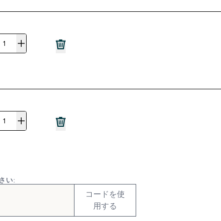
さい:
コードを使
用する