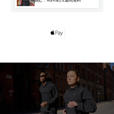
挑む：Runnaが2週間無料