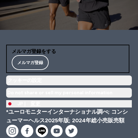
メルマガ登録をする
メルマガ登録
クッキーの設定
Do not share or sell my personal information
JP |
変更
*ユーロモニターインターナショナル調べ; コンシ
ューマーヘルス2025年版; 2024年総小売販売額